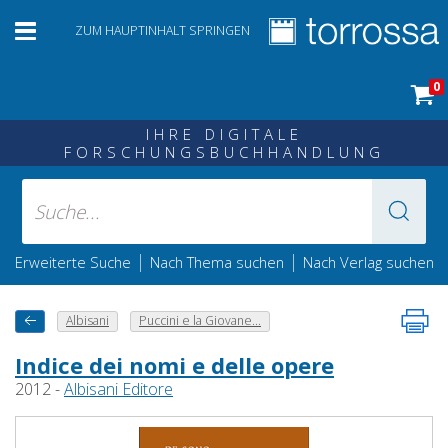
ZUM HAUPTINHALT SPRINGEN
0
IHRE DIGITALE
FORSCHUNGSBUCHHANDLUNG
|
|
Erweiterte Suche
Nach Thema suchen
Nach Verlag suchen
Albisani
Puccini e la Giovane...
Indice dei nomi e delle opere
2012 -
Albisani Editore