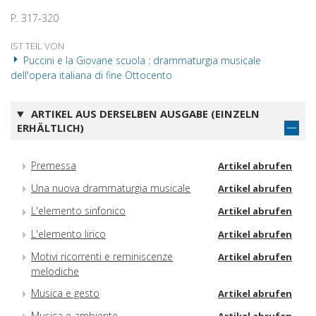
P. 317-320
IST TEIL VON
Puccini e la Giovane scuola : drammaturgia musicale
dell'opera italiana di fine Ottocento
ARTIKEL AUS DERSELBEN AUSGABE (EINZELN
ERHÄLTLICH)
Premessa
Artikel abrufen
Una nuova drammaturgia musicale
Artikel abrufen
L'elemento sinfonico
Artikel abrufen
L'elemento lirico
Artikel abrufen
Motivi ricorrenti e reminiscenze
Artikel abrufen
melodiche
Musica e gesto
Artikel abrufen
Musica e ambiente