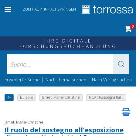
ZUM HAUPTINHALT SPRINGEN
0
IHRE DIGITALE
FORSCHUNGSBUCHHANDLUNG
|
|
Erweiterte Suche
Nach Thema suchen
Nach Verlag suchen
Bulzoni
Jamet, Marie-Christine
RILA : Rassegna Ital...
Jamet, Marie-Christine
Il ruolo del sostegno all'esposizione