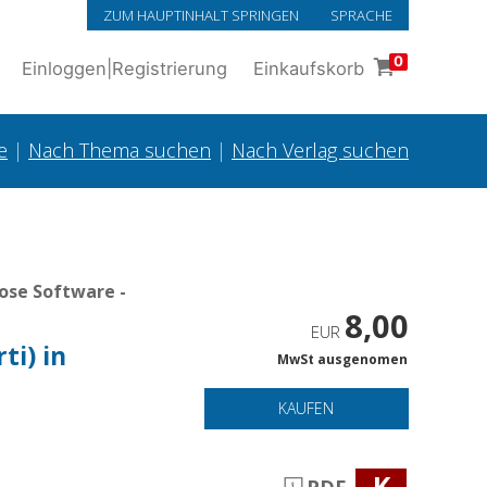
ZUM HAUPTINHALT SPRINGEN
SPRACHE
0
Einloggen
|
Registrierung
Einkaufskorb
e
|
Nach Thema suchen
|
Nach Verlag suchen
ose Software -
8,00
EUR
ti) in
MwSt ausgenomen
KAUFEN
K