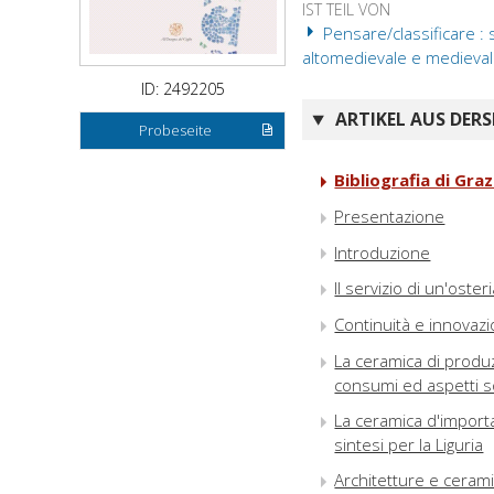
IST TEIL VON
Pensare/classificare : s
altomedievale e medieval
ID: 2492205
ARTIKEL AUS DERS
Probeseite
Bibliografia di Gra
Presentazione
Introduzione
Il servizio di un'oster
Continuità e innovaz
La ceramica di produzi
consumi ed aspetti soc
La ceramica d'importa
sintesi per la Liguria
Architetture e cerami