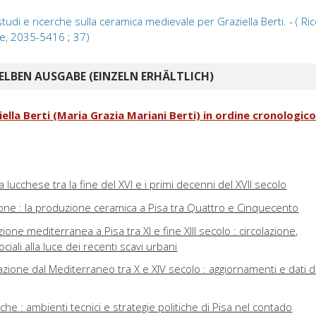
tudi e ricerche sulla ceramica medievale per Graziella Berti. - ( Ri
e, 2035-5416 ; 37)
ELBEN AUSGABE (EINZELN ERHÄLTLICH)
ziella Berti (Maria Grazia Mariani Berti) in ordine cronologic
ia lucchese tra la fine del XVI e i primi decenni del XVII secolo
ione : la produzione ceramica a Pisa tra Quattro e Cinquecento
one mediterranea a Pisa tra XI e fine XIII secolo : circolazione,
iali alla luce dei recenti scavi urbani
zione dal Mediterraneo tra X e XIV secolo : aggiornamenti e dati d
che : ambienti tecnici e strategie politiche di Pisa nel contado