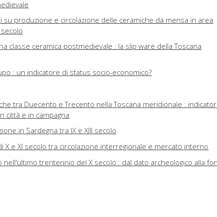
edievale
i su produzione e circolazione delle ceramiche da mensa in area
V secolo
una classe ceramica postmedievale : la slip ware della Toscana
upo : un indicatore di status socio-economico?
he tra Duecento e Trecento nella Toscana meridionale : indicatori
in città e in campagna
one in Sardegna tra IX e XIII secolo
di X e XI secolo tra circolazione interregionale e mercato interno
 nell'ultimo trentennio del X secolo : dal dato archeologico alla fo
e e consumo di ceramica ingobbiata da mensa nella Toscana
II e XIX secolo da contesti di Lucca, Pescia e Fucecchio