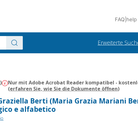
FAQ
|
help
Erweiterte Such
)
Nur mit Adobe Acrobat Reader kompatibel - kostenl
(
erfahren Sie, wie Sie die Dokumente öffnen
)
Graziella Berti (Maria Grazia Mariani Ber
ico e alfabetico
io