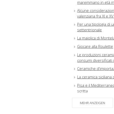
maremmano in età m
Alcune considerazion
valenziana fra XI e X
Per una tipologia di 
settentrionale
La maiolica di Montel
Giocare alla Roulette
Le produzioni ceramic
consumi diversificati 
Ceramiche d'importazi
La ceramica siciliana 
Pisa e il Mediterraneo
scritta
Aspetti di produzion
MEHR ANZEIGEN
settentrionale tra XVI
Tavole