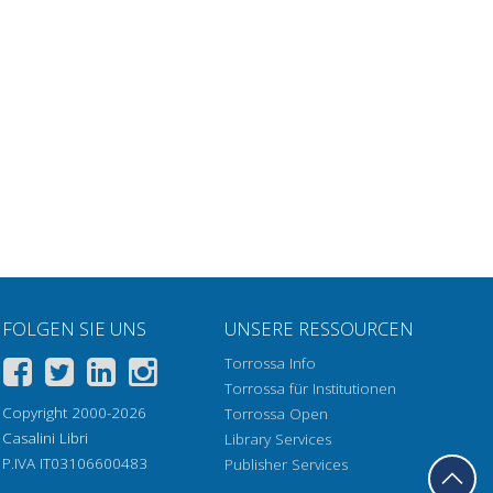
FOLGEN SIE UNS
UNSERE RESSOURCEN
Torrossa Info
Torrossa für Institutionen
Copyright 2000-2026
Torrossa Open
Casalini Libri
Library Services
P.IVA IT03106600483
Publisher Services