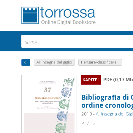
All'insegna del giglio
Pensare/classificare...
PDF (0,17 Mb
KAPITEL
Bibliografia di 
ordine cronolog
2010 -
All'Insegna del Gigl
P. 7-12