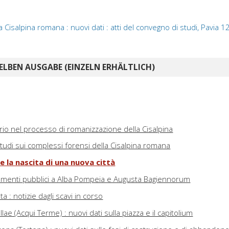
 Cisalpina romana : nuovi dati : atti del convegno di studi, Pavia 1
ELBEN AUSGABE (EINZELN ERHÄLTLICH)
orio nel processo di romanizzazione della Cisalpina
studi sui complessi forensi della Cisalpina romana
 e la nascita di una nuova città
umenti pubblici a Alba Pompeia e Augusta Bagiennorum
ta : notizie dagli scavi in corso
ellae (Acqui Terme) : nuovi dati sulla piazza e il capitolium