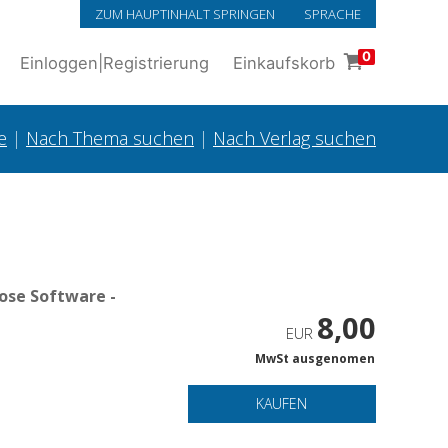
ZUM HAUPTINHALT SPRINGEN
SPRACHE
0
Einloggen
|
Registrierung
Einkaufskorb
e
|
Nach Thema suchen
|
Nach Verlag suchen
ose Software -
8,00
EUR
MwSt ausgenomen
KAUFEN