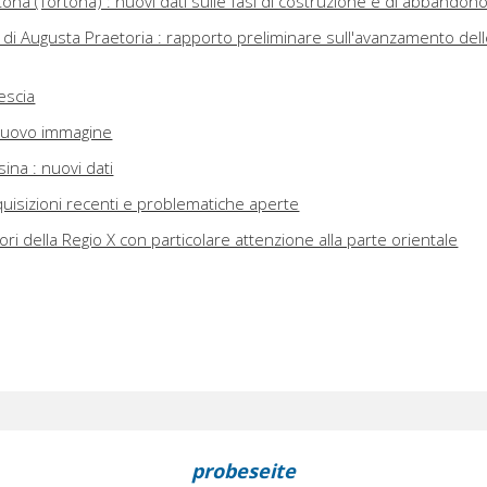
tona (Tortona) : nuovi dati sulle fasi di costruzione e di abbandon
 di Augusta Praetoria : rapporto preliminare sull'avanzamento del
rescia
a nuovo immagine
sina : nuovi dati
acquisizioni recenti e problematiche aperte
ori della Regio X con particolare attenzione alla parte orientale
probeseite