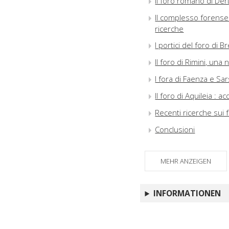
Il foro romano di Der
Il complesso forense
ricerche
I portici del foro di B
Il foro di Rimini, un
I fora di Faenza e Sar
Il foro di Aquileia : 
Recenti ricerche sui f
Conclusioni
MEHR ANZEIGEN
INFORMATIONEN