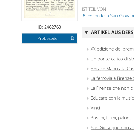
IST TEIL VON
Fochi della San Giovann
ID: 2462763
ARTIKEL AUS DERS
Probeseite
XX edizione del prem
Un ponte carico di st
Horace Mann alla Casa
La ferrovia a Firenze 
La Firenze che non c'
Educare con la musi
Vinci
Boschi, fiumi, paludi
San Giuseppe non abi