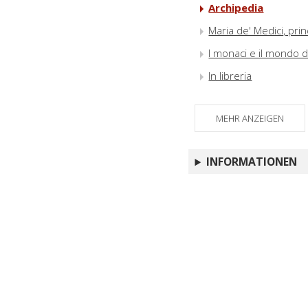
Archipedia
Maria de' Medici, pri
I monaci e il mondo d
In libreria
MEHR ANZEIGEN
INFORMATIONEN