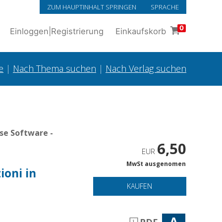
ZUM HAUPTINHALT SPRINGEN
SPRACHE
0
Einloggen
|
Registrierung
Einkaufskorb
e
|
Nach Thema suchen
|
Nach Verlag suchen
se Software -
6,50
EUR
MwSt ausgenomen
ioni in
KAUFEN
A