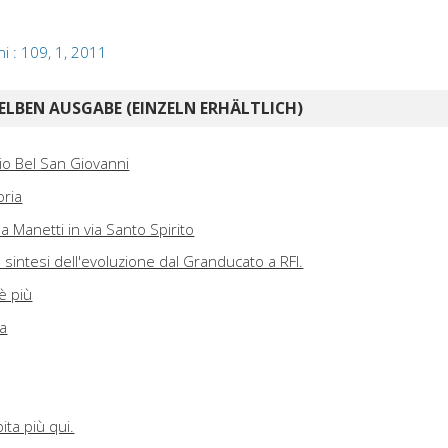
i : 109, 1, 2011
ELBEN AUSGABE (EINZELN ERHÄLTLICH)
io Bel San Giovanni
oria
 Manetti in via Santo Spirito
: sintesi dell'evoluzione dal Granducato a RFI.
è più
ca
ta più qui.