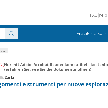
FAQ
|
help
Erweiterte Such
ov...
Nur mit Adobe Acrobat Reader kompatibel - kostenlo
(
erfahren Sie, wie Sie die Dokumente öffnen
)
lli, Carla
rgomenti e strumenti per nuove esploraz