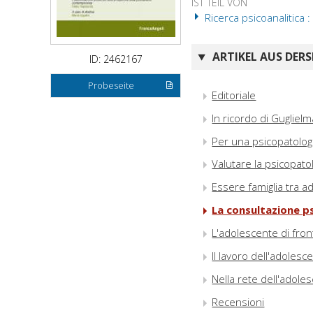
IST TEIL VON
Ricerca psicoanalitica : 
ARTIKEL AUS DERS
ID: 2462167
Probeseite
Editoriale
In ricordo di Guglielm
Per una psicopatologi
Valutare la psicopato
Essere famiglia tra a
La consultazione p
L'adolescente di front
Il lavoro dell'adolesc
Nella rete dell'adole
Recensioni