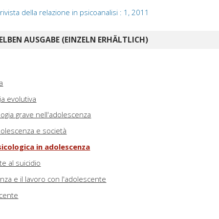
rivista della relazione in psicoanalisi : 1, 2011
ELBEN AUSGABE (EINZELN ERHÄLTLICH)
a
a evolutiva
logia grave nell'adolescenza
dolescenza e società
sicologica in adolescenza
e al suicidio
enza e il lavoro con l'adolescente
scente