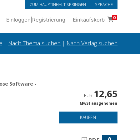
ZUM HAUPTINHALT SPRINGEN
SPRACHE
0
Einloggen
|
Registrierung
Einkaufskorb
e
|
Nach Thema suchen
|
Nach Verlag suchen
ose Software -
12,65
EUR
MwSt ausgenomen
KAUFEN
A