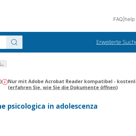
FAQ
|
help
Erweiterte Such
...
)
Nur mit Adobe Acrobat Reader kompatibel - kostenl
(
erfahren Sie, wie Sie die Dokumente öffnen
)
e psicologica in adolescenza