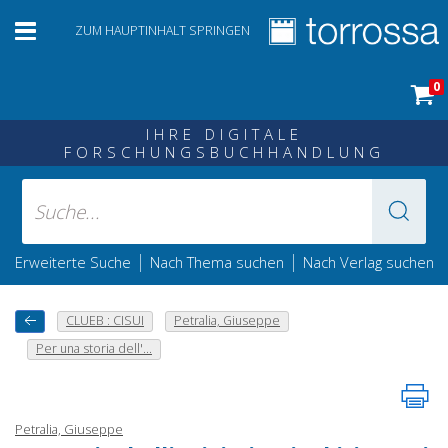
ZUM HAUPTINHALT SPRINGEN
0
IHRE DIGITALE
FORSCHUNGSBUCHHANDLUNG
|
|
Erweiterte Suche
Nach Thema suchen
Nach Verlag suchen
CLUEB : CISUI
Petralia, Giuseppe
Per una storia dell'...
Petralia, Giuseppe