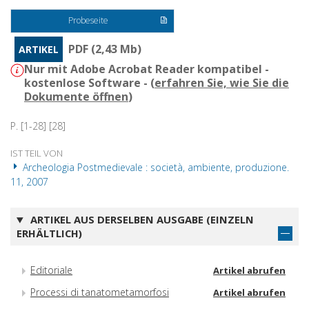
Probeseite
PDF (2,43 Mb)
ARTIKEL
Nur mit Adobe Acrobat Reader kompatibel -
kostenlose Software - (
erfahren Sie, wie Sie die
Dokumente öffnen
)
P. [1-28] [28]
IST TEIL VON
Archeologia Postmedievale : società, ambiente, produzione.
11, 2007
ARTIKEL AUS DERSELBEN AUSGABE (EINZELN
ERHÄLTLICH)
Editoriale
Artikel abrufen
Processi di tanatometamorfosi
Artikel abrufen