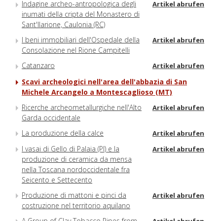
Indagine archeo-antropologica degli
Artikel abrufen
inumati della cripta del Monastero di
Sant'Ilarione, Caulonia (RC)
I beni immobiliari dell'Ospedale della
Artikel abrufen
Consolazione nel Rione Campitelli
Catanzaro
Artikel abrufen
Scavi archeologici nell'area dell'abbazia di San
Michele Arcangelo a Montescaglioso (MT)
Ricerche archeometallurgiche nell'Alto
Artikel abrufen
Garda occidentale
La produzione della calce
Artikel abrufen
I vasai di Gello di Palaia (PI) e la
Artikel abrufen
produzione di ceramica da mensa
nella Toscana nordoccidentale fra
Seicento e Settecento
Produzione di mattoni e pinci da
Artikel abrufen
costruzione nel territorio aquilano
A Group of Clay Tobacco Pipes from
Artikel abrufen