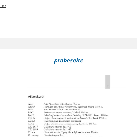
iche
probeseite