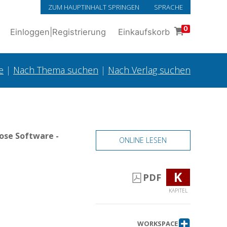
ZUM HAUPTINHALT SPRINGEN
SPRACHE
0
Einloggen
|
Registrierung
Einkaufskorb
e
|
Nach Thema suchen
|
Nach Verlag suchen
ose Software -
ONLINE LESEN
K
PDF
KAPITEL
WORKSPACE