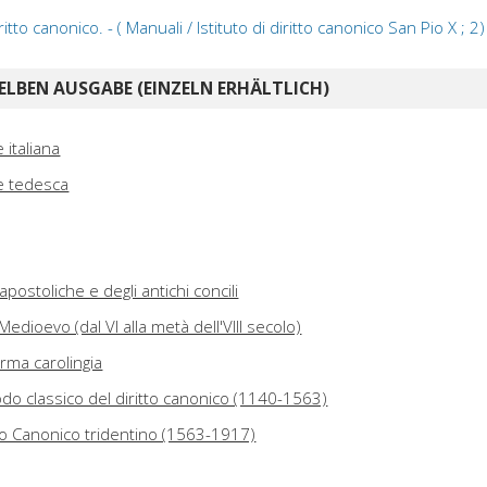
ritto canonico. - ( Manuali / Istituto di diritto canonico San Pio X ; 2)
ELBEN AUSGABE (EINZELN ERHÄLTLICH)
 italiana
e tedesca
postoliche e degli antichi concili
 Medioevo (dal VI alla metà dell'VIII secolo)
forma carolingia
iodo classico del diritto canonico (1140-1563)
itto Canonico tridentino (1563-1917)