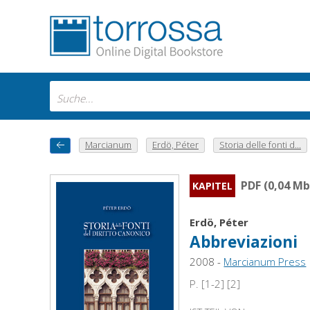
Marcianum
Erdö, Péter
Storia delle fonti d...
PDF (0,04 Mb
KAPITEL
Erdö, Péter
Abbreviazioni
2008 -
Marcianum Press
P. [1-2] [2]