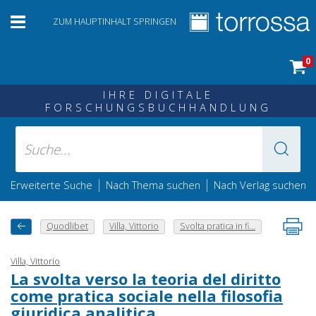
ZUM HAUPTINHALT SPRINGEN
0
IHRE DIGITALE
FORSCHUNGSBUCHHANDLUNG
|
|
Erweiterte Suche
Nach Thema suchen
Nach Verlag suchen
Quodlibet
Villa, Vittorio
Svolta pratica in fi...
Villa, Vittorio
La svolta verso la teoria del diritto
come pratica sociale nella filosofia
giuridica analitica