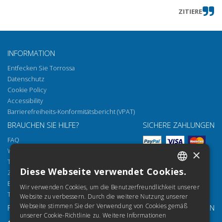
ZITIERE
INFORMATION
Entfecken Sie Torrossa
Datenschutz
Cookie Policy
Accessibility
Barrierefreiheits-Konformitätsbericht (VPAT)
BRAUCHEN SIE HILFE?
SICHERE ZAHLUNGEN
FAQ
Wie öffnen Sie unsere Dokumente
×
Torrossa Reader
Diese Webseite verwendet Cookies.
Zugriffsmöglichkeiten
ITALIAN
Email:
helpdesk@torrossa.com
Wir verwenden Cookies, um die Benutzerfreundlichkeit unserer
SPANISH
Tel:
+39 055 5018800
Website zu verbessern. Durch die weitere Nutzung unserer
Webseite stimmen Sie der Verwendung von Cookies gemäß
FOLGEN SIE UNS
UNSERE RESSOURCEN
FRENCH
unserer Cookie-Richtlinie zu.
Weitere Informationen