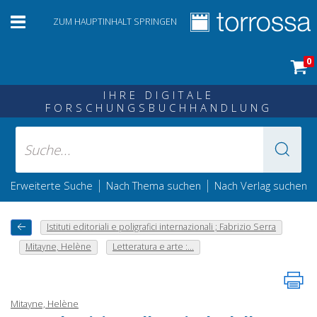
ZUM HAUPTINHALT SPRINGEN
0
IHRE DIGITALE
FORSCHUNGSBUCHHANDLUNG
|
|
Erweiterte Suche
Nach Thema suchen
Nach Verlag suchen
Istituti editoriali e poligrafici internazionali ; Fabrizio Serra
Mitayne, Helène
Letteratura e arte :...
Mitayne, Helène