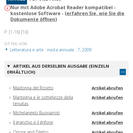
Nur mit Adobe Acrobat Reader kompatibel -
kostenlose Software - (
erfahren Sie, wie Sie die
Dokumente öffnen
)
P. [1-16] [16]
IST TEIL VON
Letteratura e arte : rivista annuale : 7, 2009
ARTIKEL AUS DERSELBEN AUSGABE (EINZELN
ERHÄLTLICH)
Madonna del Roseto
Artikel abrufen
Mantegna e le sottigliezze della
Artikel abrufen
tenuitas
Michelangelo Buonarroti
Artikel abrufen
Il granchio e il grifone
Artikel abrufen
Orrore and Diletto
Artikel abrufen