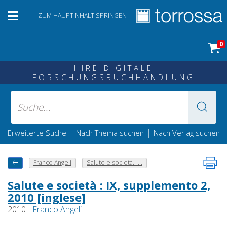
ZUM HAUPTINHALT SPRINGEN
0
IHRE DIGITALE
FORSCHUNGSBUCHHANDLUNG
|
|
Erweiterte Suche
Nach Thema suchen
Nach Verlag suchen
Franco Angeli
Salute e società. -...
Salute e società : IX, supplemento 2,
2010 [inglese]
2010 -
Franco Angeli