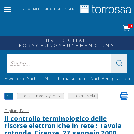
ZUM HAUPTINHALT SPRINGEN
0
IHRE DIGITALE
FORSCHUNGSBUCHHANDLUNG
|
|
Erweiterte Suche
Nach Thema suchen
Nach Verlag suchen
Firenze University Press
Capitani, Paola
Capitani, Paola
Il controllo terminologico delle
risorse elettroniche in rete : Tavola
rotonda, Firenze, 27 gennaio 2000