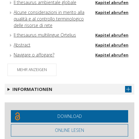
Il thesaurus ambientale globale
Kapitel abrufen
Alcune considerazioni in merito alla
Kapitel abrufen
qualità e al controllo terminologico
delle risorse di rete
Il thesaurus multilingue Ortelius
Kapitel abrufen
Abstract
Kapitel abrufen
Navigare o affogare?
Kapitel abrufen
Il punto di vista degli studenti
Kapitel abrufen
MEHR ANZEIGEN
Abstract
Kapitel abrufen
Da una interessante trasmissione
Kapitel abrufen
INFORMATIONEN
televisiva vista per caso
Lista degli iscritti alla tavola rotonda.
Kapitel abrufen
Firenze - 27 gennaio 2000
DOWNLOAD
ONLINE LESEN