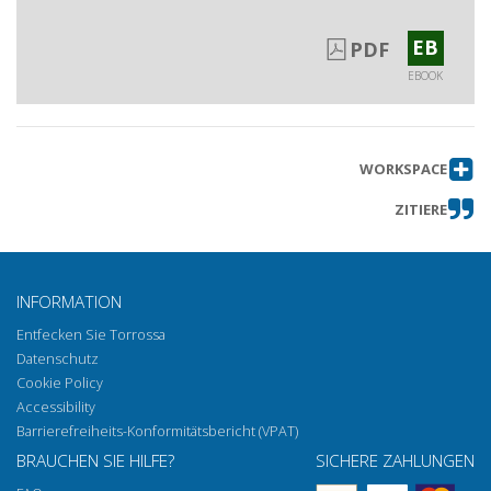
EB
PDF
EBOOK
WORKSPACE
ZITIERE
INFORMATION
Entfecken Sie Torrossa
Datenschutz
Cookie Policy
Accessibility
Barrierefreiheits-Konformitätsbericht (VPAT)
BRAUCHEN SIE HILFE?
SICHERE ZAHLUNGEN