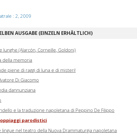
eatrale : 2, 2009
ELBEN AUSGABE (EINZELN ERHÄLTLICH)
 lunghe (Alarcón, Corneille, Goldoni)
ca della memoria
nde piene di raggi di luna e di misteri!
alvatore Di Giacomo
edia dannunziana
o
randello e la traduzione napoletana di Peppino De Filippo
 doppiaggi parodistici
altre lingue nel teatro della Nuova Drammaturgia napoletana