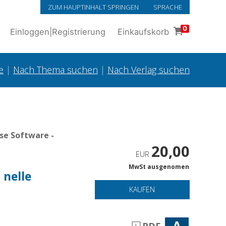
ZUM HAUPTINHALT SPRINGEN
SPRACHE
0
Einloggen
|
Registrierung
Einkaufskorb
e
|
Nach Thema suchen
|
Nach Verlag suchen
se Software -
20,00
EUR
MwSt ausgenomen
 nelle
KAUFEN
A