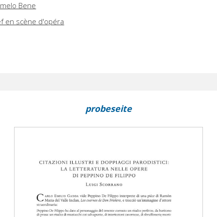
Carmelo Bene
ief en scène d'opéra
probeseite