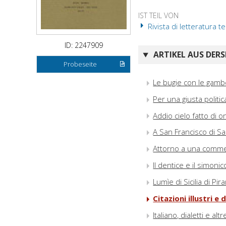
IST TEIL VON
Rivista di letteratura t
ID: 2247909
ARTIKEL AUS DERS
Probeseite
Le bugie con le gambe
Per una giusta politi
Addio cielo fatto di o
A San Francisco di S
Attorno a una comm
Il dentice e il simonic
Lumìe di Sicilia di Pi
Citazioni illustri e
Italiano, dialetti e 