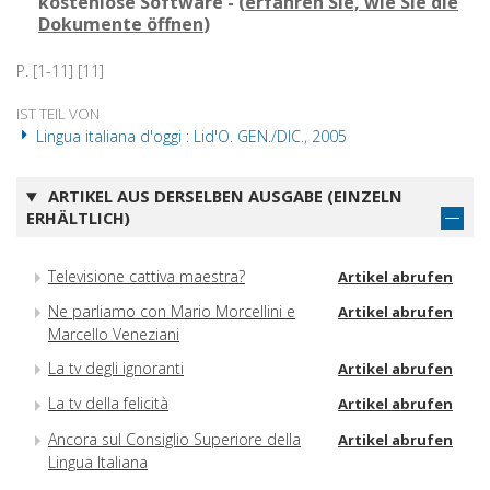
kostenlose Software - (
erfahren Sie, wie Sie die
Dokumente öffnen
)
P. [1-11] [11]
IST TEIL VON
Lingua italiana d'oggi : Lid'O. GEN./DIC., 2005
ARTIKEL AUS DERSELBEN AUSGABE (EINZELN
ERHÄLTLICH)
Televisione cattiva maestra?
Artikel abrufen
Ne parliamo con Mario Morcellini e
Artikel abrufen
Marcello Veneziani
La tv degli ignoranti
Artikel abrufen
La tv della felicità
Artikel abrufen
Ancora sul Consiglio Superiore della
Artikel abrufen
Lingua Italiana