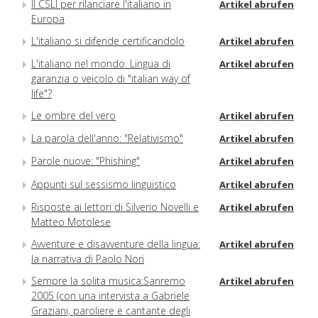
Il CSLI per rilanciare l'italiano in
Artikel abrufen
Europa
L'italiano si difende certificandolo
Artikel abrufen
L'italiano nel mondo. Lingua di
Artikel abrufen
garanzia o veicolo di "italian way of
life"?
Le ombre del vero
Artikel abrufen
La parola dell'anno: "Relativismo"
Artikel abrufen
Parole nuove: "Phishing"
Artikel abrufen
Appunti sul sessismo linguistico
Artikel abrufen
Risposte ai lettori di Silverio Novelli e
Artikel abrufen
Matteo Motolese
Avventure e disavventure della lingua:
Artikel abrufen
la narrativa di Paolo Nori
Sempre la solita musica:Sanremo
Artikel abrufen
2005 (con una intervista a Gabriele
Graziani, paroliere e cantante degli