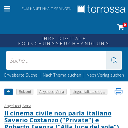
ZUM HAUPTINHALT SPRINGEN
0
IHRE DIGITALE
FORSCHUNGSBUCHHANDLUNG
|
|
Erweiterte Suche
Nach Thema suchen
Nach Verlag suchen
Bulzoni
Angelucci, Anna
Lingua italiana d'og...
Angelucci, Anna
Il cinema civile non parla italiano
Saverio Costanzo ("Private") e
Roberto Faenza ("Alla luce del sole")