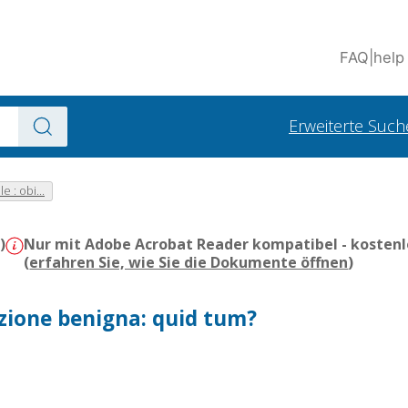
FAQ
|
help
Erweiterte Such
le : obi...
)
Nur mit Adobe Acrobat Reader kompatibel - kostenl
(
erfahren Sie, wie Sie die Dokumente öffnen
)
azione benigna: quid tum?