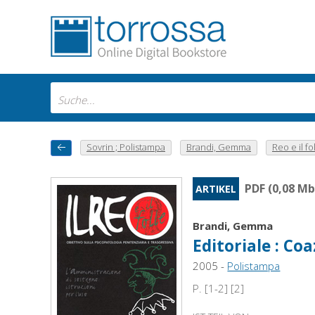
Sovrin ; Polistampa
Brandi, Gemma
Reo e il fol
PDF (0,08 Mb
ARTIKEL
Brandi, Gemma
Editoriale : Co
2005 -
Polistampa
P. [1-2] [2]