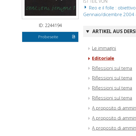
IST TEIL VON
Reo e il folle : obiett
Gennaio/dicembre 2004 
ID: 2244194
ARTIKEL AUS DERS
Probeseite
Le immagini
Editoriale
Riflessioni sul tema
Riflessioni sul tema
Riflessioni sul tema
Riflessioni sul tema
A proposito di ammin
A proposito di ammin
A proposito di ammin