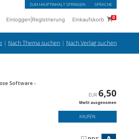
ZUM HAUPTINHALT SPRINGEN
SPRACHE
0
Einloggen
|
Registrierung
Einkaufskorb
e
|
Nach Thema suchen
|
Nach Verlag suchen
ose Software -
6,50
EUR
MwSt ausgenomen
KAUFEN
A