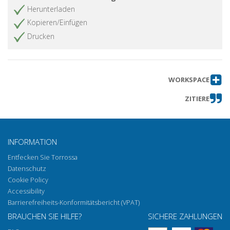
Herunterladen
Kopieren/Einfügen
Drucken
WORKSPACE
ZITIERE
INFORMATION
Entfecken Sie Torrossa
Datenschutz
Cookie Policy
Accessibility
Barrierefreiheits-Konformitätsbericht (VPAT)
BRAUCHEN SIE HILFE?
SICHERE ZAHLUNGEN