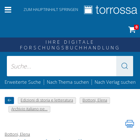
ZUM HAUPTINHALT SPRINGEN
0
IHRE DIGITALE
FORSCHUNGSBUCHHANDLUNG
|
|
Erweiterte Suche
Nach Thema suchen
Nach Verlag suchen
Edizioni di storia e letteratura
Bottoni, Elena
Archivio italiano pe...
Bottoni, Elena