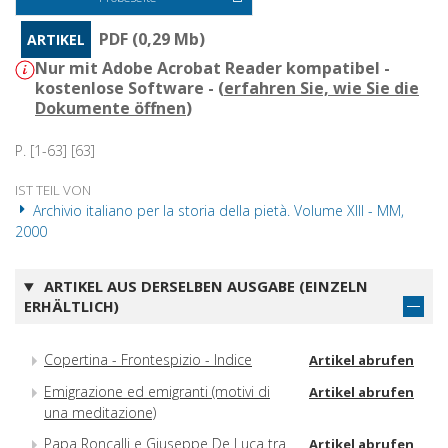
PDF (0,29 Mb)
ARTIKEL
Nur mit Adobe Acrobat Reader kompatibel -
kostenlose Software - (
erfahren Sie, wie Sie die
Dokumente öffnen
)
P. [1-63] [63]
IST TEIL VON
Archivio italiano per la storia della pietà. Volume XIII - MM,
2000
ARTIKEL AUS DERSELBEN AUSGABE (EINZELN
ERHÄLTLICH)
Copertina - Frontespizio - Indice
Artikel abrufen
Emigrazione ed emigranti (motivi di
Artikel abrufen
una meditazione)
Papa Roncalli e Giuseppe De Luca tra
Artikel abrufen