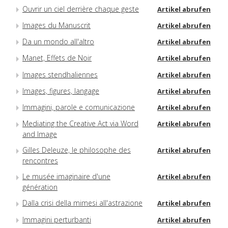
Ouvrir un ciel derrière chaque geste
Artikel abrufen
Images du Manuscrit
Artikel abrufen
Da un mondo all'altro
Artikel abrufen
Manet, Effets de Noir
Artikel abrufen
Images stendhaliennes
Artikel abrufen
Images, figures, langage
Artikel abrufen
Immagini, parole e comunicazione
Artikel abrufen
Mediating the Creative Act via Word
Artikel abrufen
and Image
Gilles Deleuze, le philosophe des
Artikel abrufen
rencontres
Le musée imaginaire d'une
Artikel abrufen
génération
Dalla crisi della mimesi all'astrazione
Artikel abrufen
Immagini perturbanti
Artikel abrufen