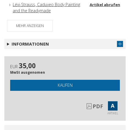
Lévi-Strauss, Caduveo Body Painting
Artikel abrufen
and the Readymade
Magazzino dell'immemoriale
Artikel abrufen
MEHR ANZEIGEN
INFORMATIONEN
35,00
EUR
MwSt ausgenomen
KAUFEN
A
PDF
ARTIKEL