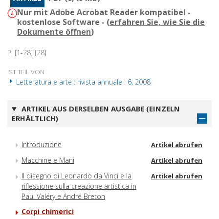
Nur mit Adobe Acrobat Reader kompatibel -
kostenlose Software - (
erfahren Sie, wie Sie die
Dokumente öffnen
)
P. [1-28] [28]
IST TEIL VON
Letteratura e arte : rivista annuale : 6, 2008
ARTIKEL AUS DERSELBEN AUSGABE (EINZELN
ERHÄLTLICH)
Introduzione
Artikel abrufen
Macchine e Mani
Artikel abrufen
Il disegno di Leonardo da Vinci e la
Artikel abrufen
riflessione sulla creazione artistica in
Paul Valéry e André Breton
Corpi chimerici