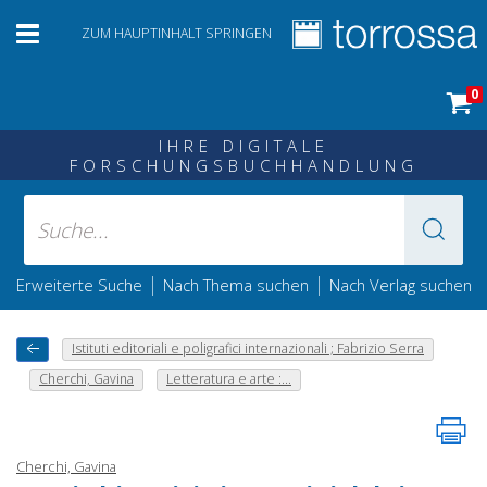
ZUM HAUPTINHALT SPRINGEN
0
IHRE DIGITALE
FORSCHUNGSBUCHHANDLUNG
|
|
Erweiterte Suche
Nach Thema suchen
Nach Verlag suchen
Istituti editoriali e poligrafici internazionali ; Fabrizio Serra
Cherchi, Gavina
Letteratura e arte :...
Cherchi, Gavina