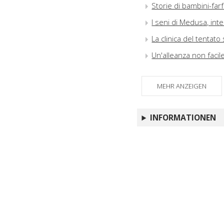
Storie di bambini-farf
I seni di Medusa, int
La clinica del tentato 
Un'alleanza non facil
MEHR ANZEIGEN
INFORMATIONEN