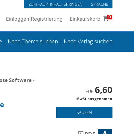
ZUM HAUPTINHALT SPRINGEN
SPRACHE
0
Einloggen
|
Registrierung
Einkaufskorb
e
|
Nach Thema suchen
|
Nach Verlag suchen
ose Software -
6,60
EUR
MwSt ausgenomen
le
t
KAUFEN
A