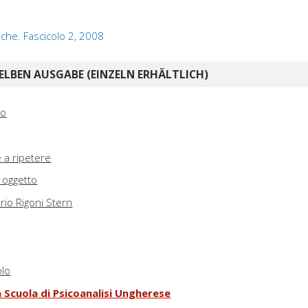
iche. Fascicolo 2, 2008
ELBEN AUSGABE (EINZELN ERHÄLTLICH)
ro
e a ripetere
 oggetto
ario Rigoni Stern
olo
 Scuola di Psicoanalisi Ungherese