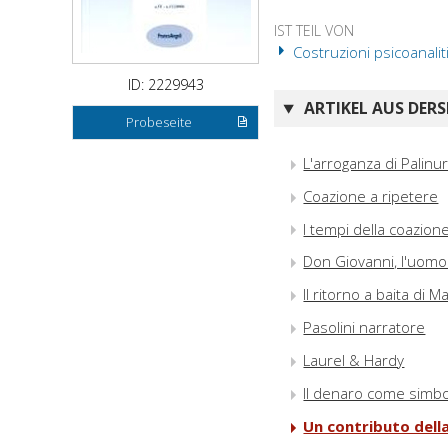
IST TEIL VON
Costruzioni psicoanalit
ID: 2229943
ARTIKEL AUS DERS
Probeseite
L'arroganza di Palinu
Coazione a ripetere
I tempi della coazion
Don Giovanni, l'uomo
Il ritorno a baita di M
Pasolini narratore
Laurel & Hardy
Il denaro come simb
Un contributo della