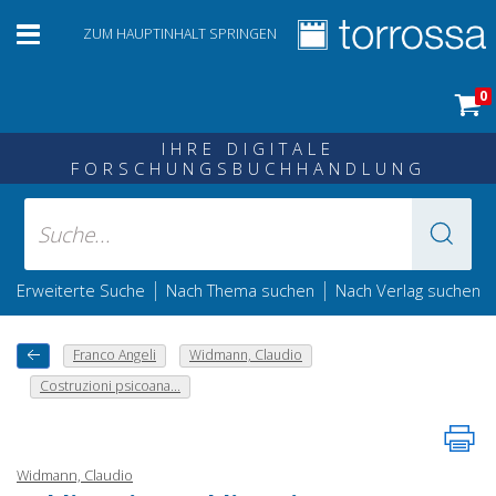
ZUM HAUPTINHALT SPRINGEN
0
IHRE DIGITALE
FORSCHUNGSBUCHHANDLUNG
|
|
Erweiterte Suche
Nach Thema suchen
Nach Verlag suchen
Franco Angeli
Widmann, Claudio
Costruzioni psicoana...
Widmann, Claudio