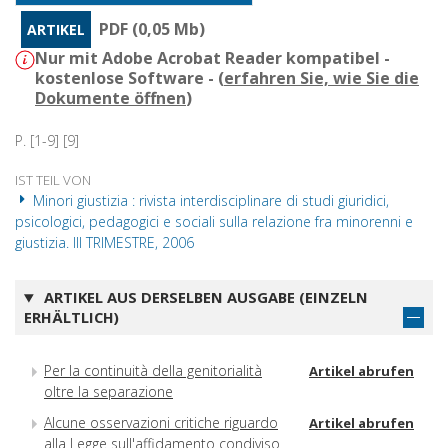
PDF (0,05 Mb)
ARTIKEL
Nur mit Adobe Acrobat Reader kompatibel -
kostenlose Software - (
erfahren Sie, wie Sie die
Dokumente öffnen
)
P. [1-9] [9]
IST TEIL VON
Minori giustizia : rivista interdisciplinare di studi giuridici,
psicologici, pedagogici e sociali sulla relazione fra minorenni e
giustizia. III TRIMESTRE, 2006
ARTIKEL AUS DERSELBEN AUSGABE (EINZELN
ERHÄLTLICH)
Per la continuità della genitorialità
Artikel abrufen
oltre la separazione
Alcune osservazioni critiche riguardo
Artikel abrufen
alla Legge sull'affidamento condiviso