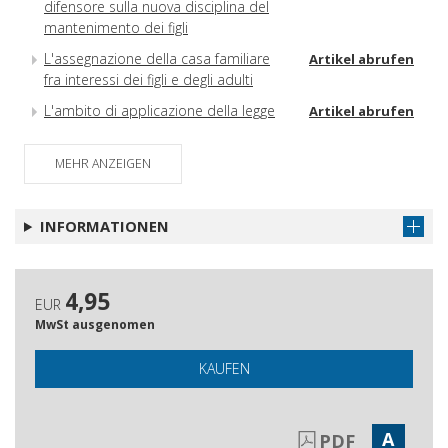
difensore sulla nuova disciplina del
mantenimento dei figli
L'assegnazione della casa familiare
Artikel abrufen
fra interessi dei figli e degli adulti
L'ambito di applicazione della legge
Artikel abrufen
sull'affidamento condiviso
Alcuni nodi processuali da districare:
Artikel abrufen
MEHR ANZEIGEN
reclamo dei provvedimenti provvisori,
competenza in materia di figli naturali
INFORMATIONEN
e soluzione delle controversie in caso
di inadempienza
Problemi vecchi e nuovi in tema di
Artikel abrufen
4,95
ascolto del minore
EUR
MwSt ausgenomen
Le buone ragioni a sostegno della
Artikel abrufen
pratica dell'ascolto
KAUFEN
Spunti di aggiornamento sugli ascolti
Artikel abrufen
del minore
L'ascolto del minore nella
Artikel abrufen
A
PDF