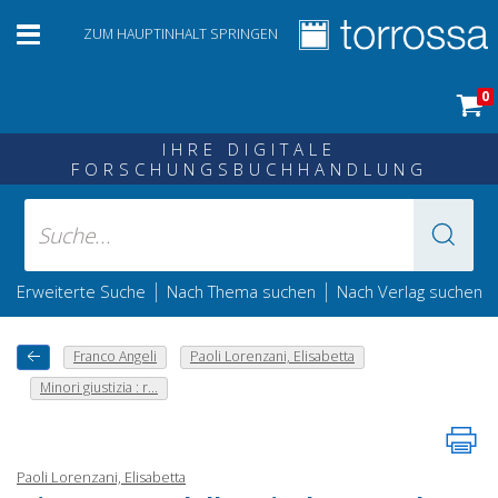
ZUM HAUPTINHALT SPRINGEN
0
IHRE DIGITALE
FORSCHUNGSBUCHHANDLUNG
|
|
Erweiterte Suche
Nach Thema suchen
Nach Verlag suchen
Franco Angeli
Paoli Lorenzani, Elisabetta
Minori giustizia : r...
Paoli Lorenzani, Elisabetta