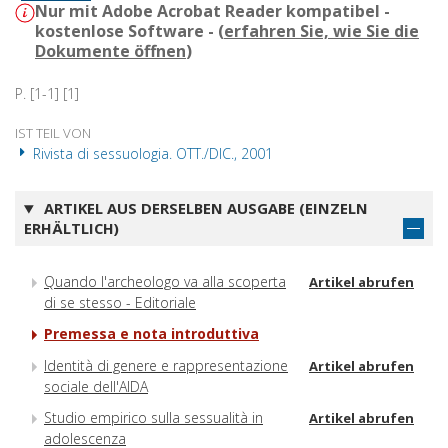
Nur mit Adobe Acrobat Reader kompatibel -
kostenlose Software - (
erfahren Sie, wie Sie die
Dokumente öffnen
)
P. [1-1] [1]
IST TEIL VON
Rivista di sessuologia. OTT./DIC., 2001
ARTIKEL AUS DERSELBEN AUSGABE (EINZELN
ERHÄLTLICH)
Quando l'archeologo va alla scoperta
Artikel abrufen
di se stesso - Editoriale
Premessa e nota introduttiva
Identità di genere e rappresentazione
Artikel abrufen
sociale dell'AIDA
Studio empirico sulla sessualità in
Artikel abrufen
adolescenza