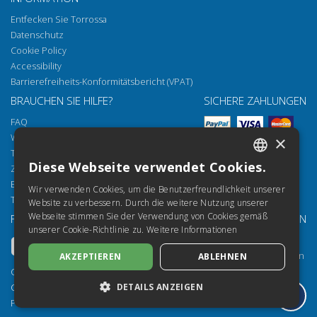
Entfecken Sie Torrossa
Datenschutz
Cookie Policy
Accessibility
Barrierefreiheits-Konformitätsbericht (VPAT)
BRAUCHEN SIE HILFE?
SICHERE ZAHLUNGEN
FAQ
Wie öffnen Sie unsere Dokumente
×
Torrossa Reader
Diese Webseite verwendet Cookies.
Zugriffsmöglichkeiten
ITALIAN
Email:
helpdesk@torrossa.com
Wir verwenden Cookies, um die Benutzerfreundlichkeit unserer
SPANISH
Tel:
+39 055 5018800
Website zu verbessern. Durch die weitere Nutzung unserer
Webseite stimmen Sie der Verwendung von Cookies gemäß
FOLGEN SIE UNS
UNSERE RESSOURCEN
FRENCH
unserer Cookie-Richtlinie zu.
Weitere Informationen
Torrossa Info
ENGLISH
Torrossa für Institutionen
AKZEPTIEREN
ABLEHNEN
GERMAN
Torrossa Open
Copyright 2000-2026
Library Services
DETAILS ANZEIGEN
Casalini Libri
Publisher Services
P.IVA IT03106600483