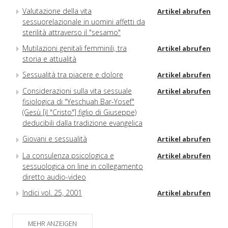
Valutazione della vita
Artikel abrufen
sessuorelazionale in uomini affetti da
sterilità attraverso il "sesamo"
Mutilazioni genitali femminili, tra
Artikel abrufen
storia e attualità
Sessualità tra piacere e dolore
Artikel abrufen
Considerazioni sulla vita sessuale
Artikel abrufen
fisiologica di "Yeschuah Bar-Yosef"
(Gesù [il "Cristo"] figlio di Giuseppe)
deducibili dalla tradizione evangelica
Giovani e sessualità
Artikel abrufen
La consulenza psicologica e
Artikel abrufen
sessuologica on line in collegamento
diretto audio-video
Indici vol. 25, 2001
Artikel abrufen
MEHR ANZEIGEN