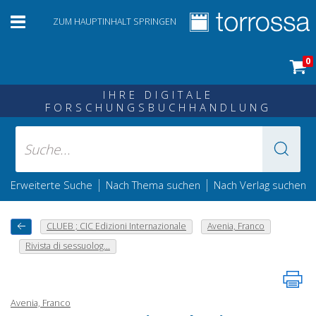
ZUM HAUPTINHALT SPRINGEN
0
IHRE DIGITALE
FORSCHUNGSBUCHHANDLUNG
|
|
Erweiterte Suche
Nach Thema suchen
Nach Verlag suchen
CLUEB ; CIC Edizioni Internazionale
Avenia, Franco
Rivista di sessuolog...
Avenia, Franco