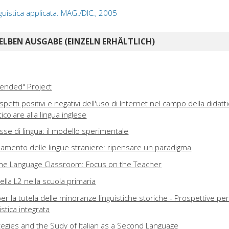
guistica applicata. MAG./DIC., 2005
ELBEN AUSGABE (EINZELN ERHÄLTLICH)
lended" Project
spetti positivi e negativi dell'uso di Internet nel campo della didatti
colare alla lingua inglese
asse di lingua: il modello sperimentale
amento delle lingue straniere: ripensare un paradigma
 the Language Classroom: Focus on the Teacher
ella L2 nella scuola primaria
per la tutela delle minoranze linguistiche storiche - Prospettive pe
stica integrata
gies and the Sudy of Italian as a Second Language