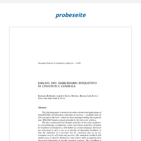
anguages Beyond the L2: Psycholinguistic Perspectives
views
probeseite