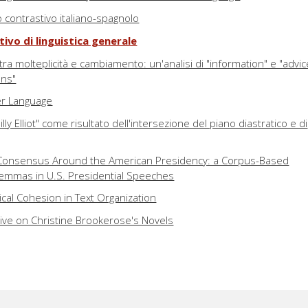
 contrastivo italiano-spagnolo
tivo di linguistica generale
 tra molteplicità e cambiamento: un'analisi di "information" e "advic
uns"
er Language
"Billy Elliot" come risultato dell'intersezione del piano diastratico e di
 Consensus Around the American Presidency: a Corpus-Based
 Lemmas in U.S. Presidential Speeches
ical Cohesion in Text Organization
tive on Christine Brookerose's Novels
 uno sguardo a "The Turn of the Screw" e "Billy Budd" di Benjamin Br
 linguaggio figurato nel ritardo mentale
ure-Elicited Narratives