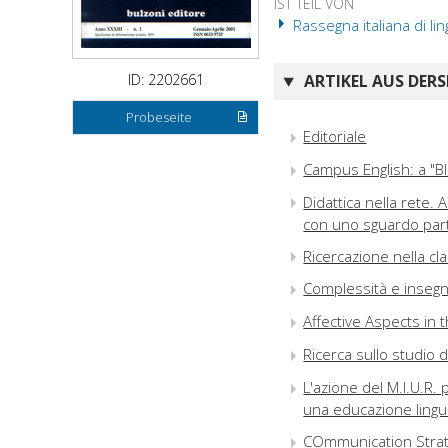
IST TEIL VON
Rassegna italiana di lin
ID: 2202661
ARTIKEL AUS DERS
Probeseite
Editoriale
Campus English: a "B
Didattica nella rete. A
con uno sguardo parti
Ricercazione nella cl
Complessità e insegn
Affective Aspects in
Ricerca sullo studio d
L'azione del M.I.U.R. 
una educazione lingui
COmmunication Strate