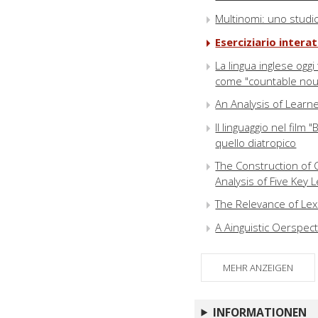
Multinomi: uno studio
Eserciziario interat
La lingua inglese oggi
come "countable no
An Analysis of Learn
Il linguaggio nel film 
quello diatropico
The Construction of
Analysis of Five Key
The Relevance of Lex
A Ainguistic Oerspec
Il libretto traditore:
MEHR ANZEIGEN
L'interpretazione del
Speech Errors in Pict
INFORMATIONEN