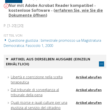
Nur mit Adobe Acrobat Reader kompatibel -
kostenlose Software - (
erfahren Sie, wie Sie die
Dokumente öffnen
)
P. [1-20] [20]
IST TEIL VON
Questione giustizia : bimestrale promosso ua Magistratura
Democratica. Fascicolo 1, 2000
ARTIKEL AUS DERSELBEN AUSGABE (EINZELN
ERHÄLTLICH)
Libertà e coercizione nella scelta
Artikel abrufen
terapeutica
Dal tribunale di sorveglianza al
Artikel abrufen
tribunale della pena
Quali risorse e quali culture per una
Artikel abrufen
giustizia al servizio del cittadino