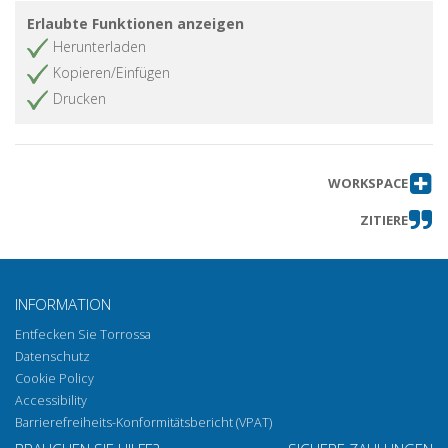
L'assoluzione disciplinare di
Artikel abrufen
Erlaubte Funktionen anzeigen
Gherardo Colombo
Herunterladen
Kopieren/Einfügen
Drucken
WORKSPACE
ZITIERE
INFORMATION
Entfecken Sie Torrossa
Datenschutz
Cookie Policy
Accessibility
Barrierefreiheits-Konformitätsbericht (VPAT)