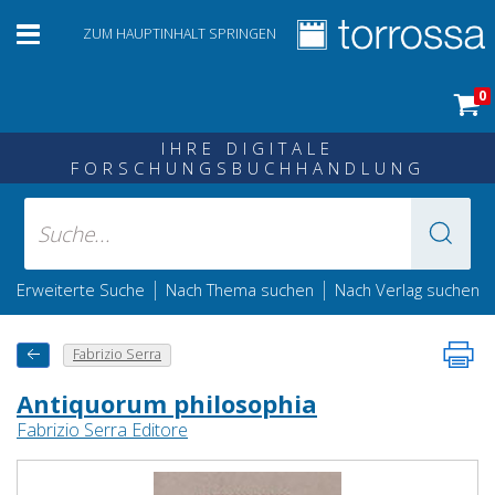
ZUM HAUPTINHALT SPRINGEN
0
IHRE DIGITALE
FORSCHUNGSBUCHHANDLUNG
|
|
Erweiterte Suche
Nach Thema suchen
Nach Verlag suchen
Fabrizio Serra
Antiquorum philosophia
Fabrizio Serra Editore