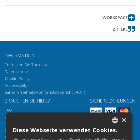
WORKSPACE
ZITIERE
INFORMATION
Entfecken Sie Torrossa
Datenschutz
Cookie Policy
Accessibility
Barrierefreiheits-Konformitätsbericht (VPAT)
BRAUCHEN SIE HILFE?
SICHERE ZAHLUNGEN
FAQ
Wie öffnen Sie unsere Dokumente
×
Torrossa Reader
Diese Webseite verwendet Cookies.
Zugriffsmöglichkeiten
ITALIAN
Email:
helpdesk@torrossa.com
Wir verwenden Cookies, um die Benutzerfreundlichkeit unserer