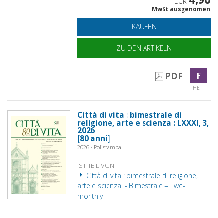
EUR
MwSt ausgenomen
KAUFEN
ZU DEN ARTIKELN
F
PDF
HEFT
Città di vita : bimestrale di
religione, arte e scienza : LXXXI, 3,
2026
[80 anni]
2026 - Polistampa
IST TEIL VON
Città di vita : bimestrale di religione,
arte e scienza. - Bimestrale = Two-
monthly