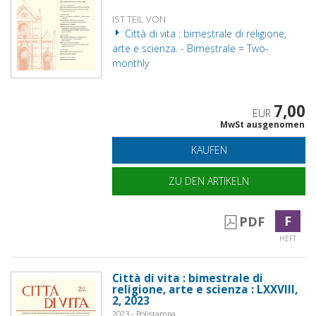
IST TEIL VON
Città di vita : bimestrale di religione,
arte e scienza. - Bimestrale = Two-
monthly
7,00
EUR
MwSt ausgenomen
KAUFEN
ZU DEN ARTIKELN
F
PDF
HEFT
Città di vita : bimestrale di
religione, arte e scienza : LXXVIII,
2, 2023
2023 - Polistampa