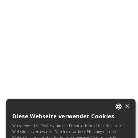
×
Diese Webseite verwendet Cookies.
ITALIAN
Wir verwenden Cookies, um die Benutzerfreundlichkeit unserer
SPANISH
Website zu verbessern. Durch die weitere Nutzung unserer
Webseite stimmen Sie der Verwendung von Cookies gemäß