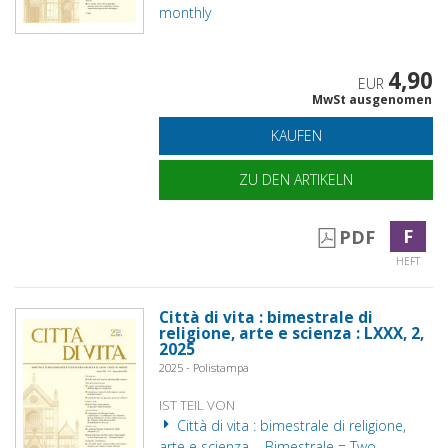
monthly
4,90
EUR
MwSt ausgenomen
KAUFEN
ZU DEN ARTIKELN
F
PDF
HEFT
Città di vita : bimestrale di
religione, arte e scienza : LXXX, 2,
2025
2025 - Polistampa
IST TEIL VON
Città di vita : bimestrale di religione,
arte e scienza. - Bimestrale = Two-