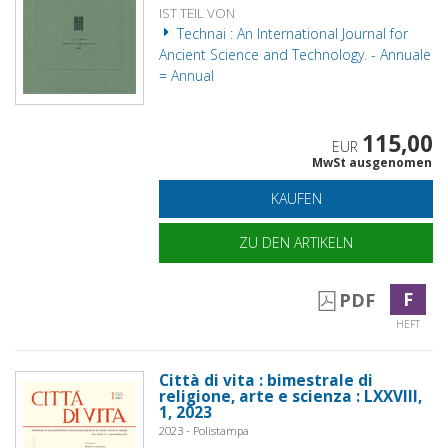
IST TEIL VON
Technai : An International Journal for
Ancient Science and Technology. - Annuale
= Annual
115,00
EUR
MwSt ausgenomen
KAUFEN
ZU DEN ARTIKELN
F
PDF
HEFT
Città di vita : bimestrale di
religione, arte e scienza : LXXVIII,
1, 2023
2023 - Polistampa