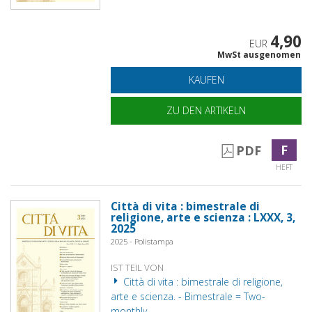
4,90
EUR
MwSt ausgenomen
KAUFEN
ZU DEN ARTIKELN
F
PDF
HEFT
Città di vita : bimestrale di
religione, arte e scienza : LXXX, 3,
2025
2025 - Polistampa
IST TEIL VON
Città di vita : bimestrale di religione,
arte e scienza. - Bimestrale = Two-
monthly