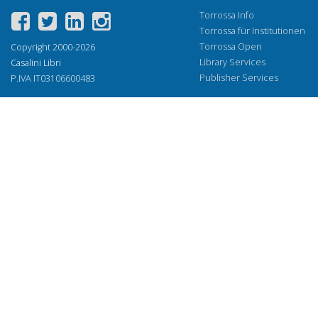
Torrossa Info
Torrossa für Institutionen
Torrossa Open
Copyright 2000-2026
Library Services
Casalini Libri
Publisher Services
P.IVA IT03106600483