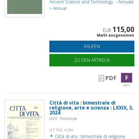
Ancient Science and Technology. - Annuale
= Annual
115,00
EUR
MwSt ausgenomen
KAUFEN
ZU DEN ARTIKELN
F
PDF
HEFT
Città di vita : bimestrale di
religione, arte e scienza : LXXIX, 3,
2024
2024 - Polistampa
IST TEIL VON
Città di vita : bimestrale di religione,