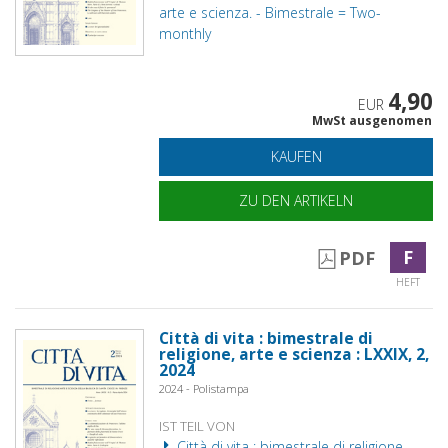
arte e scienza. - Bimestrale = Two-
monthly
4,90
EUR
MwSt ausgenomen
KAUFEN
ZU DEN ARTIKELN
F
PDF
HEFT
Città di vita : bimestrale di
religione, arte e scienza : LXXIX, 2,
2024
2024 - Polistampa
IST TEIL VON
Città di vita : bimestrale di religione,