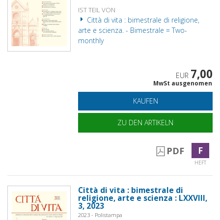
IST TEIL VON
Città di vita : bimestrale di religione,
arte e scienza. - Bimestrale = Two-
monthly
7,00
EUR
MwSt ausgenomen
KAUFEN
ZU DEN ARTIKELN
F
PDF
HEFT
Città di vita : bimestrale di
religione, arte e scienza : LXXVIII,
3, 2023
2023 - Polistampa