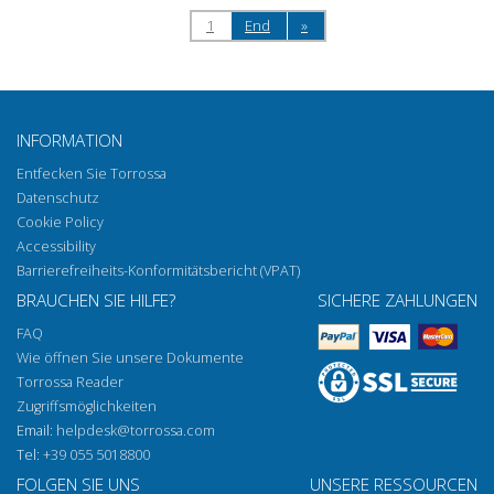
1
End
»
INFORMATION
Entfecken Sie Torrossa
Datenschutz
Cookie Policy
Accessibility
Barrierefreiheits-Konformitätsbericht (VPAT)
BRAUCHEN SIE HILFE?
SICHERE ZAHLUNGEN
FAQ
Wie öffnen Sie unsere Dokumente
Torrossa Reader
Zugriffsmöglichkeiten
Email:
helpdesk@torrossa.com
Tel:
+39 055 5018800
FOLGEN SIE UNS
UNSERE RESSOURCEN