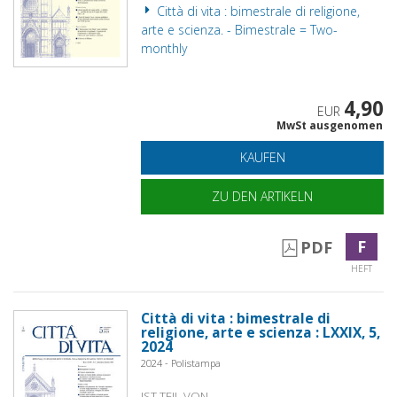
Città di vita : bimestrale di religione,
arte e scienza. - Bimestrale = Two-
monthly
4,90
EUR
MwSt ausgenomen
KAUFEN
ZU DEN ARTIKELN
F
PDF
HEFT
Città di vita : bimestrale di
religione, arte e scienza : LXXIX, 5,
2024
2024 - Polistampa
IST TEIL VON