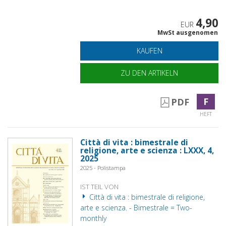
4,90
EUR
MwSt ausgenomen
KAUFEN
ZU DEN ARTIKELN
F
PDF
HEFT
Città di vita : bimestrale di
religione, arte e scienza : LXXX, 4,
2025
2025 - Polistampa
IST TEIL VON
Città di vita : bimestrale di religione,
arte e scienza. - Bimestrale = Two-
monthly