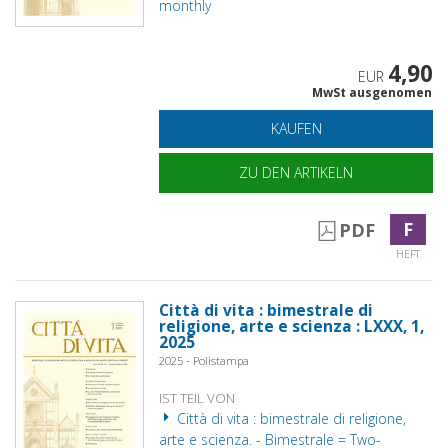
monthly
4,90
EUR
MwSt ausgenomen
KAUFEN
ZU DEN ARTIKELN
F
PDF
HEFT
Città di vita : bimestrale di
religione, arte e scienza : LXXX, 1,
2025
2025 - Polistampa
IST TEIL VON
Città di vita : bimestrale di religione,
arte e scienza. - Bimestrale = Two-