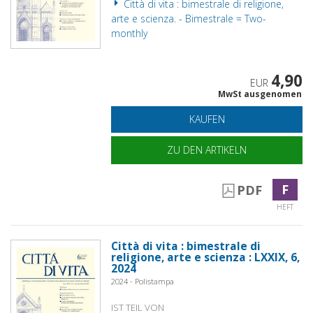
Città di vita : bimestrale di religione,
arte e scienza. - Bimestrale = Two-
monthly
4,90
EUR
MwSt ausgenomen
KAUFEN
ZU DEN ARTIKELN
F
PDF
HEFT
Città di vita : bimestrale di
religione, arte e scienza : LXXIX, 6,
2024
2024 - Polistampa
IST TEIL VON