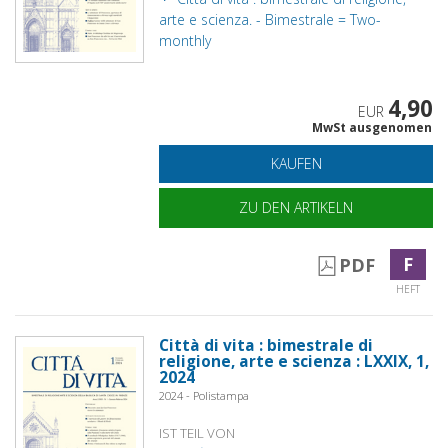
arte e scienza. - Bimestrale = Two-
monthly
4,90
EUR
MwSt ausgenomen
KAUFEN
ZU DEN ARTIKELN
F
PDF
HEFT
Città di vita : bimestrale di
religione, arte e scienza : LXXIX, 1,
2024
2024 - Polistampa
IST TEIL VON