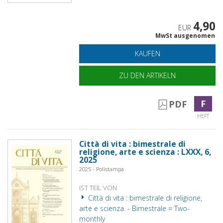
4,90
EUR
MwSt ausgenomen
KAUFEN
ZU DEN ARTIKELN
F
PDF
HEFT
Città di vita : bimestrale di
religione, arte e scienza : LXXX, 6,
2025
2025 - Polistampa
IST TEIL VON
Città di vita : bimestrale di religione,
arte e scienza. - Bimestrale = Two-
monthly