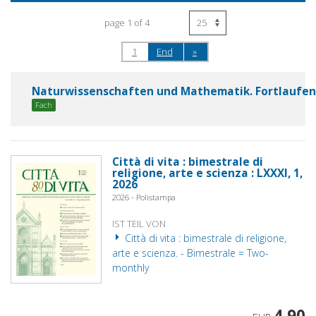
page 1 of 4
1
End
»
Naturwissenschaften und Mathematik. Fortlauf
Fach
Città di vita : bimestrale di
religione, arte e scienza : LXXXI, 1,
2026
2026 - Polistampa
IST TEIL VON
Città di vita : bimestrale di religione,
arte e scienza. - Bimestrale = Two-
monthly
4,90