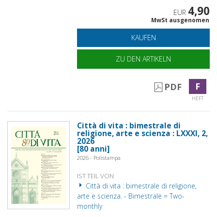
4,90
EUR
MwSt ausgenomen
KAUFEN
ZU DEN ARTIKELN
F
PDF
HEFT
Città di vita : bimestrale di
religione, arte e scienza : LXXXI, 2,
2026
[80 anni]
2026 - Polistampa
IST TEIL VON
Città di vita : bimestrale di religione,
arte e scienza. - Bimestrale = Two-
monthly