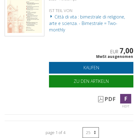
IST TEIL VON
Città di vita : bimestrale di religione,
arte e scienza. - Bimestrale = Two-
monthly
7,00
EUR
MwSt ausgenomen
KAUFEN
ZU DEN ARTIKELN
F
PDF
HEFT
page 1 of 4