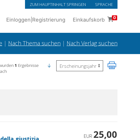
ZUM HAUPTINHALT SPRINGEN
SPRACHE
0
Einloggen
|
Registrierung
Einkaufskorb
e
|
Nach Thema suchen
|
Nach Verlag suchen
 wurden
1
Ergebnisse
nach
25,00
EUR
ella giustizia