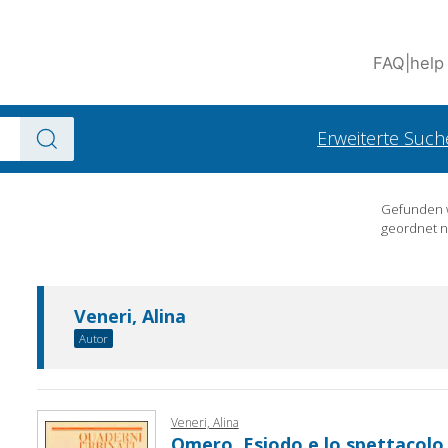
FAQ
|
help
Erweiterte Such
Gefunden
geordnet 
Veneri, Alina
Autor
Veneri, Alina
Omero, Esiodo e lo spettacolo d