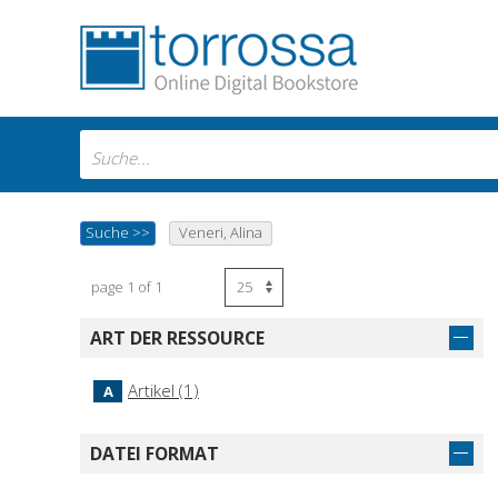
Suche
>>
Veneri, Alina
page 1 of 1
ART DER RESSOURCE
Artikel (1)
A
DATEI FORMAT