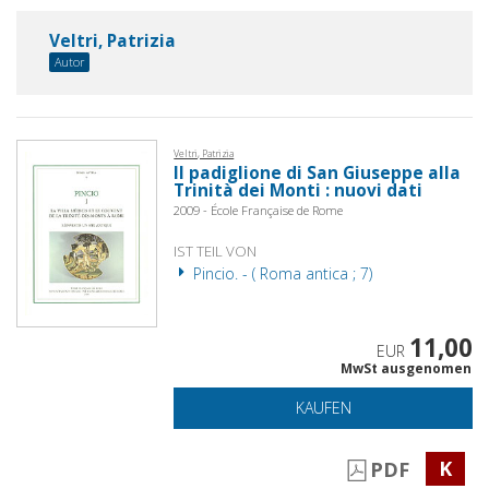
Veltri, Patrizia
Autor
Veltri, Patrizia
Il padiglione di San Giuseppe alla
Trinità dei Monti : nuovi dati
2009 - École Française de Rome
IST TEIL VON
Pincio. - ( Roma antica ; 7)
11,00
EUR
MwSt ausgenomen
KAUFEN
K
PDF