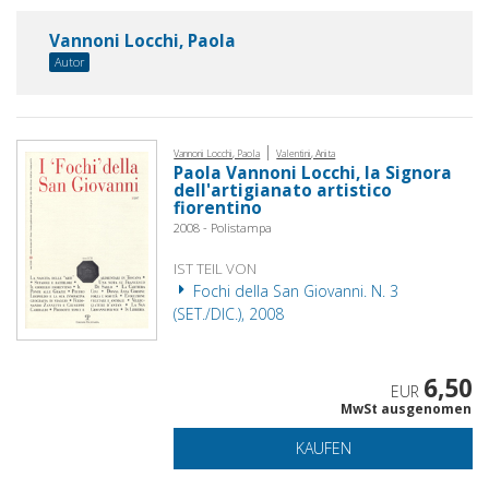
Vannoni Locchi, Paola
Autor
|
Vannoni Locchi, Paola
Valentini, Anita
Paola Vannoni Locchi, la Signora
dell'artigianato artistico
fiorentino
2008 - Polistampa
IST TEIL VON
Fochi della San Giovanni. N. 3
(SET./DIC.), 2008
6,50
EUR
MwSt ausgenomen
KAUFEN