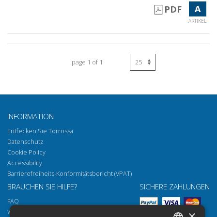
A
PDF
ARTIKEL
page 1 of 1
INFORMATION
Entfecken Sie Torrossa
Datenschutz
Cookie Policy
Accessibility
Barrierefreiheits-Konformitätsbericht (VPAT)
BRAUCHEN SIE HILFE?
SICHERE ZAHLUNGEN
FAQ
Wie öffnen Sie unsere Dokumente
×