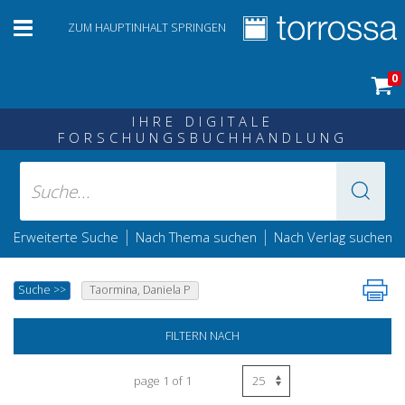
ZUM HAUPTINHALT SPRINGEN
0
IHRE DIGITALE
FORSCHUNGSBUCHHANDLUNG
|
|
Erweiterte Suche
Nach Thema suchen
Nach Verlag suchen
Suche
>>
Taormina, Daniela P
FILTERN NACH
page 1 of 1