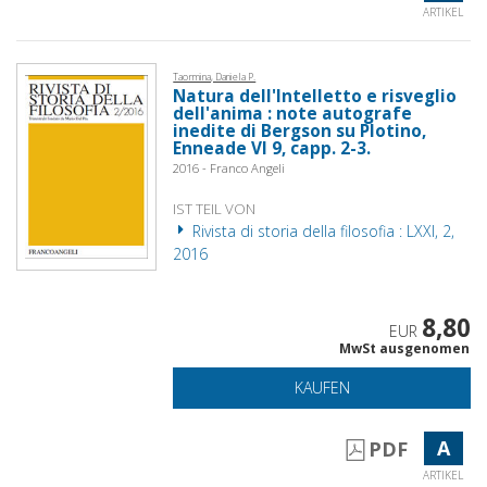
ARTIKEL
Taormina, Daniela P.
Natura dell'Intelletto e risveglio
dell'anima : note autografe
inedite di Bergson su Plotino,
Enneade VI 9, capp. 2-3.
2016 - Franco Angeli
IST TEIL VON
Rivista di storia della filosofia : LXXI, 2,
2016
8,80
EUR
MwSt ausgenomen
KAUFEN
A
PDF
ARTIKEL