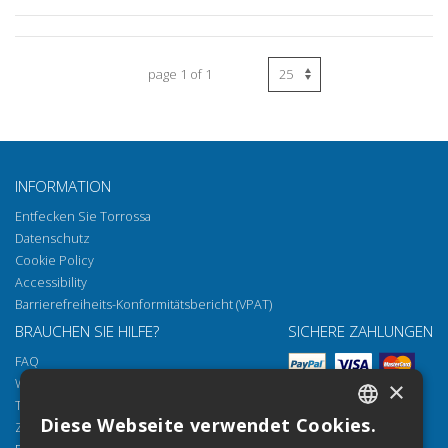
page 1 of 1
INFORMATION
Entfecken Sie Torrossa
Datenschutz
Cookie Policy
Accessibility
Barrierefreiheits-Konformitätsbericht (VPAT)
BRAUCHEN SIE HILFE?
SICHERE ZAHLUNGEN
FAQ
Wie öffnen Sie unsere Dokumente
×
Torrossa Reader
Diese Webseite verwendet Cookies.
Zugriffsmöglichkeiten
ITALIAN