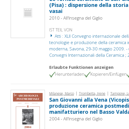
(Pisa) : dispersione della stori
vasai
2010 - All'Insegna del Giglio
IST TEIL VON
Atti : XLII Convegno internazionale dell
tecnologie e produzione della ceramica 
moderna, Savona, 29-30 maggio 2009. - ( A
Convegni Internazionali della Ceramica ; 
Erlaubte Funktionen anzeigen
Herunterladen
Kopieren/Einfügen
|
|
Milanese, Marco
Trombetta, Irene
Tampone, L
San Giovanni alla Vena (Vicopisa
produzione ceramica postmedie
manifatturiero nel Basso Vald
2004 - All'Insegna del Giglio