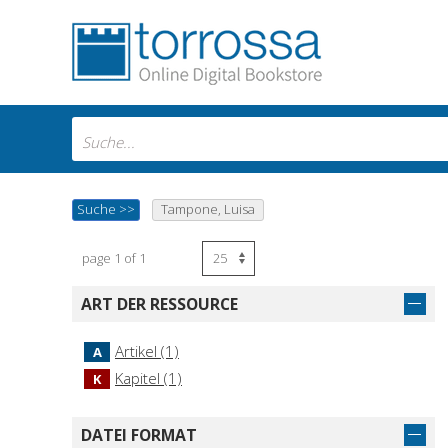
Suche
>>
Tampone, Luisa
page 1 of 1
ART DER RESSOURCE
Artikel (1)
A
Kapitel (1)
K
DATEI FORMAT