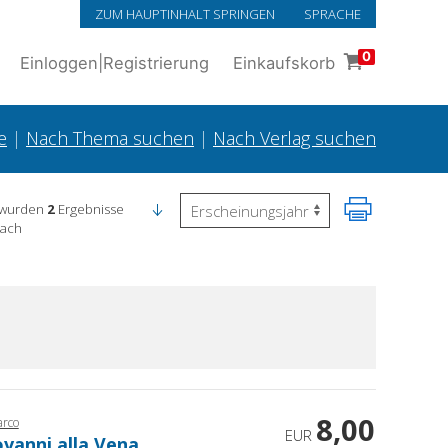
ZUM HAUPTINHALT SPRINGEN
SPRACHE
0
Einloggen
|
Registrierung
Einkaufskorb
e
|
Nach Thema suchen
|
Nach Verlag suchen
 wurden
2
Ergebnisse
nach
8,00
arco
EUR
ovanni alla Vena