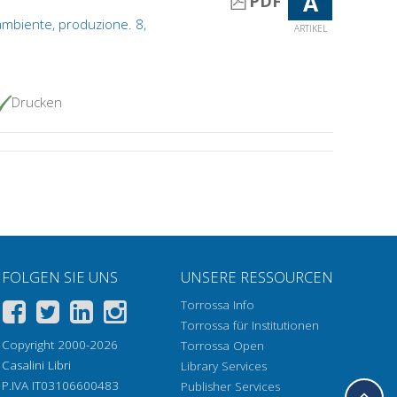
A
PDF
ambiente, produzione. 8,
ARTIKEL
Drucken
FOLGEN SIE UNS
UNSERE RESSOURCEN
Torrossa Info
Torrossa für Institutionen
Copyright 2000-2026
Torrossa Open
Casalini Libri
Library Services
P.IVA IT03106600483
Publisher Services