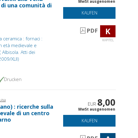
MwSt ausgenomen
a di una comunità di
KAUFEN
K
PDF
a ceramica : fornaci :
KAPITEL
in età medievale e
lbisola. Atti dei
2009/XLII)
Drucken
8,00
uisa
EUR
no) : ricerche sulla
MwSt ausgenomen
vale di un centro
arno
KAUFEN