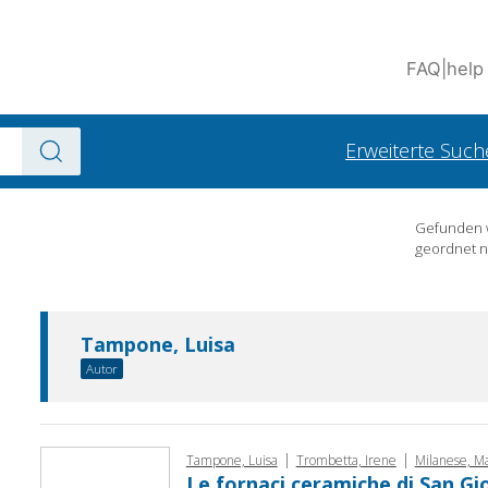
FAQ
|
help
Erweiterte Such
Gefunden
geordnet 
Tampone, Luisa
Autor
|
|
Tampone, Luisa
Trombetta, Irene
Milanese, M
Le fornaci ceramiche di San Gi