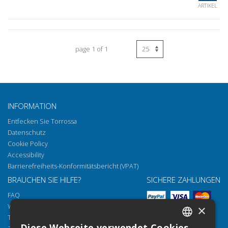
ARTIKEL
page 1 of 1
INFORMATION
Entfecken Sie Torrossa
Datenschutz
Cookie Policy
Accessibility
Barrierefreiheits-Konformitätsbericht (VPAT)
BRAUCHEN SIE HILFE?
SICHERE ZAHLUNGEN
FAQ
Wie öffnen Sie unsere Dokumente
×
Torrossa Reader
Diese Webseite verwendet Cookies.