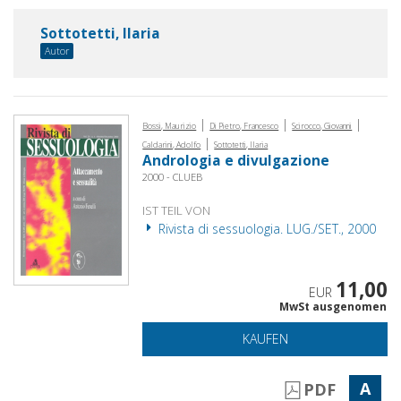
Sottotetti, Ilaria
Autor
|
|
|
Bossi, Maurizio
Di Pietro, Francesco
Scirocco, Giovanni
|
Caldarini, Adolfo
Sottotetti, Ilaria
Andrologia e divulgazione
2000 - CLUEB
IST TEIL VON
Rivista di sessuologia. LUG./SET., 2000
11,00
EUR
MwSt ausgenomen
KAUFEN
A
PDF