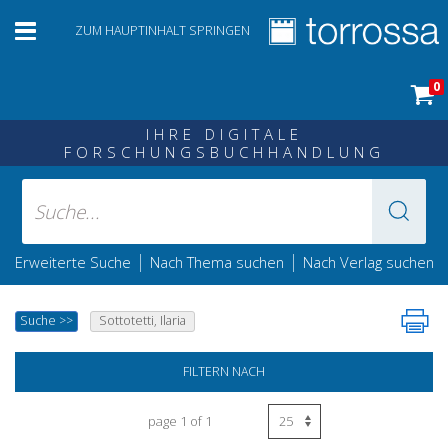
ZUM HAUPTINHALT SPRINGEN
0
IHRE DIGITALE
FORSCHUNGSBUCHHANDLUNG
|
|
Erweiterte Suche
Nach Thema suchen
Nach Verlag suchen
Suche
>>
Sottotetti, Ilaria
FILTERN NACH
page 1 of 1