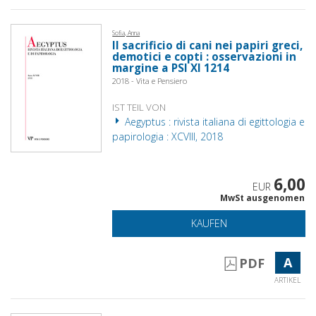
Sofia, Anna
Il sacrificio di cani nei papiri greci,
demotici e copti : osservazioni in
margine a PSI XI 1214
2018 - Vita e Pensiero
IST TEIL VON
Aegyptus : rivista italiana di egittologia e
papirologia : XCVIII, 2018
6,00
EUR
MwSt ausgenomen
KAUFEN
A
PDF
ARTIKEL