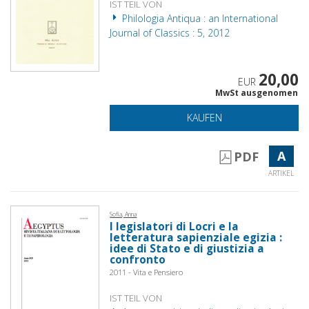
IST TEIL VON
Philologia Antiqua : an International
Journal of Classics : 5, 2012
20,00
EUR
MwSt ausgenomen
KAUFEN
A
PDF
ARTIKEL
Sofia, Anna
I legislatori di Locri e la
letteratura sapienziale egizia :
idee di Stato e di giustizia a
confronto
2011 - Vita e Pensiero
IST TEIL VON