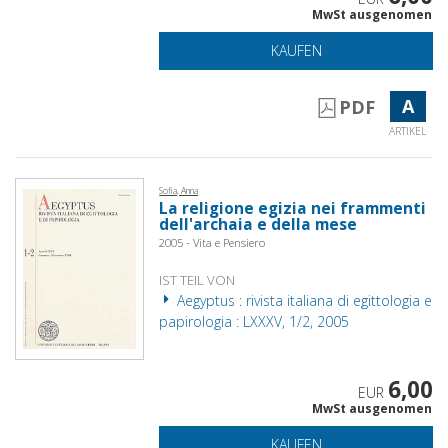
MwSt ausgenomen
KAUFEN
A
PDF
ARTIKEL
Sofia, Anna
La religione egizia nei frammenti
dell'archaia e della mese
2005 - Vita e Pensiero
IST TEIL VON
Aegyptus : rivista italiana di egittologia e
papirologia : LXXXV, 1/2, 2005
6,00
EUR
MwSt ausgenomen
KAUFEN