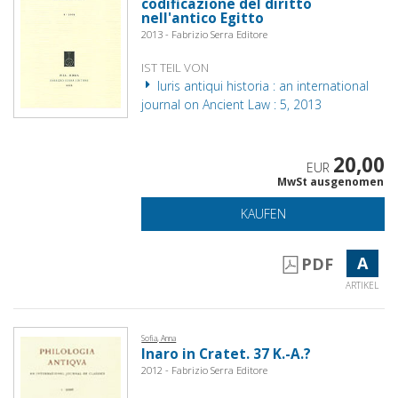
codificazione del diritto
nell'antico Egitto
2013 - Fabrizio Serra Editore
IST TEIL VON
Iuris antiqui historia : an international
journal on Ancient Law : 5, 2013
20,00
EUR
MwSt ausgenomen
KAUFEN
A
PDF
ARTIKEL
Sofia, Anna
Inaro in Cratet. 37 K.-A.?
2012 - Fabrizio Serra Editore