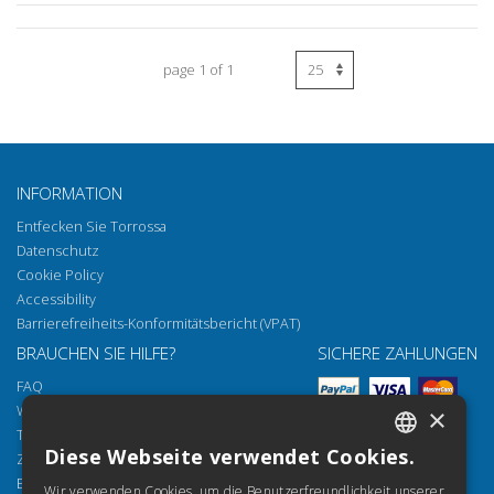
page 1 of 1
INFORMATION
Entfecken Sie Torrossa
Datenschutz
Cookie Policy
Accessibility
Barrierefreiheits-Konformitätsbericht (VPAT)
BRAUCHEN SIE HILFE?
SICHERE ZAHLUNGEN
FAQ
Wie öffnen Sie unsere Dokumente
×
Torrossa Reader
Diese Webseite verwendet Cookies.
Zugriffsmöglichkeiten
ITALIAN
Email:
helpdesk@torrossa.com
Wir verwenden Cookies, um die Benutzerfreundlichkeit unserer