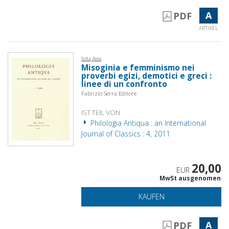
A
PDF
ARTIKEL
Sofia, Anna
Misoginia e femminismo nei
proverbi egizi, demotici e greci :
linee di un confronto
Fabrizio Serra Editore
IST TEIL VON
Philologia Antiqua : an International
Journal of Classics : 4, 2011
20,00
EUR
MwSt ausgenomen
KAUFEN
A
PDF