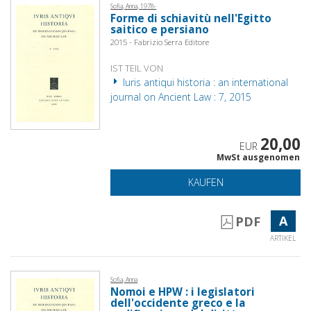
Sofia, Anna, 1978-
Forme di schiavitù nell'Egitto
saitico e persiano
2015 - Fabrizio Serra Editore
IST TEIL VON
Iuris antiqui historia : an international
journal on Ancient Law : 7, 2015
20,00
EUR
MwSt ausgenomen
KAUFEN
A
PDF
ARTIKEL
Sofia, Anna
Nomoi e HPW : i legislatori
dell'occidente greco e la