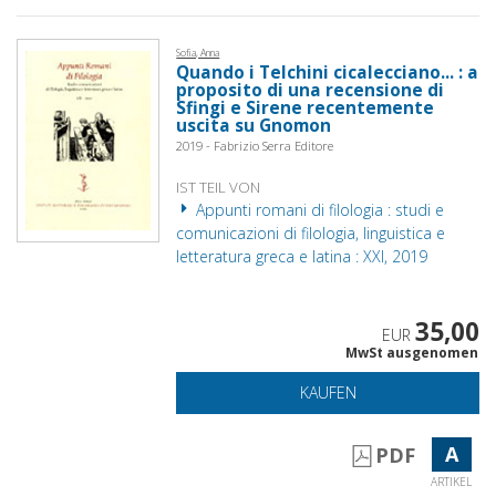
Sofia, Anna
Quando i Telchini cicalecciano... : a
proposito di una recensione di
Sfingi e Sirene recentemente
uscita su Gnomon
2019 - Fabrizio Serra Editore
IST TEIL VON
Appunti romani di filologia : studi e
comunicazioni di filologia, linguistica e
letteratura greca e latina : XXI, 2019
35,00
EUR
MwSt ausgenomen
KAUFEN
A
PDF
ARTIKEL