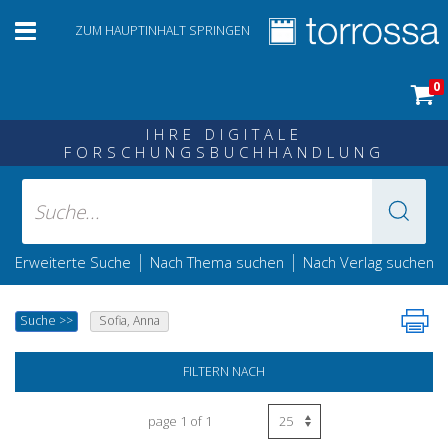
ZUM HAUPTINHALT SPRINGEN
0
IHRE DIGITALE
FORSCHUNGSBUCHHANDLUNG
|
|
Erweiterte Suche
Nach Thema suchen
Nach Verlag suchen
Suche
>>
Sofia, Anna
FILTERN NACH
page 1 of 1