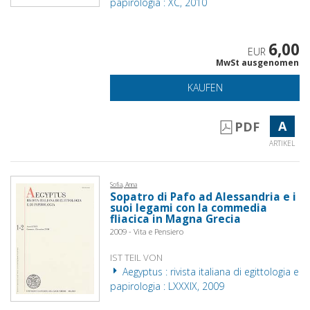
papirologia : XC, 2010
6,00
EUR
MwSt ausgenomen
KAUFEN
A
PDF
ARTIKEL
Sofia, Anna
Sopatro di Pafo ad Alessandria e i
suoi legami con la commedia
fliacica in Magna Grecia
2009 - Vita e Pensiero
IST TEIL VON
Aegyptus : rivista italiana di egittologia e
papirologia : LXXXIX, 2009