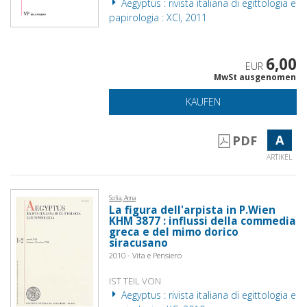
Aegyptus : rivista italiana di egittologia e
papirologia : XCI, 2011
6,00
EUR
MwSt ausgenomen
KAUFEN
A
PDF
ARTIKEL
Sofia, Anna
La figura dell'arpista in P.Wien
KHM 3877 : influssi della commedia
greca e del mimo dorico
siracusano
2010 - Vita e Pensiero
IST TEIL VON
Aegyptus : rivista italiana di egittologia e