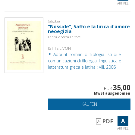
ARTIKEL
Sofia, Anna
"Nosside", Saffo e la lirica d'amore
neoegizia
Fabrizio Serra Editore
IST TEIL VON
Appunti romani di filologia : studi e
comunicazioni di filologia, linguistica e
letteratura greca e latina : VIII, 2006
35,00
EUR
MwSt ausgenomen
KAUFEN
A
PDF
ARTIKEL