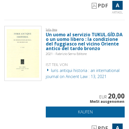
A
PDF
ARTIKEL
Sofia, Anna
Un uomo al servizio TUKUL.GÍD.DA
o un uomo libero : la condizione
del fuggiasco nel vicino Oriente
antico del tardo bronzo
2021 - Fabrizio Serra Editore
IST TEIL VON
Iuris antiqui historia : an international
journal on Ancient Law : 13, 2021
20,00
EUR
MwSt ausgenomen
KAUFEN
A
PDF