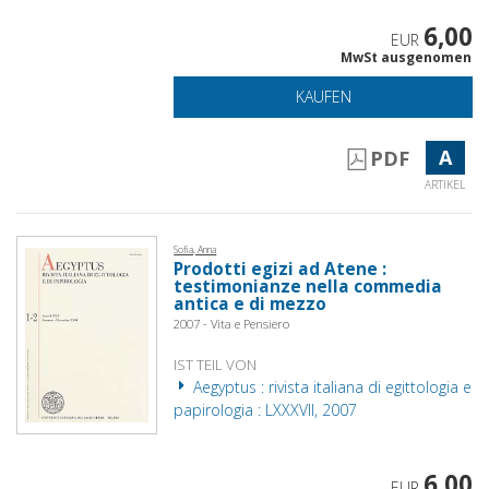
6,00
EUR
MwSt ausgenomen
KAUFEN
A
PDF
ARTIKEL
Sofia, Anna
Prodotti egizi ad Atene :
testimonianze nella commedia
antica e di mezzo
2007 - Vita e Pensiero
IST TEIL VON
Aegyptus : rivista italiana di egittologia e
papirologia : LXXXVII, 2007
6,00
EUR