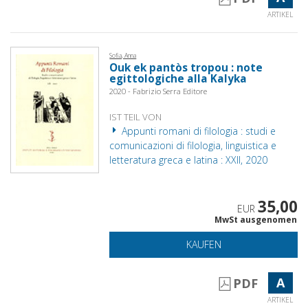
ARTIKEL
Sofia, Anna
Ouk ek pantòs tropou : note
egittologiche alla Kalyka
2020 - Fabrizio Serra Editore
IST TEIL VON
Appunti romani di filologia : studi e
comunicazioni di filologia, linguistica e
letteratura greca e latina : XXII, 2020
35,00
EUR
MwSt ausgenomen
KAUFEN
A
PDF
ARTIKEL