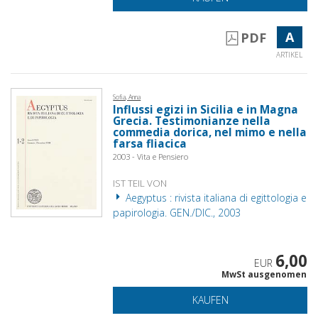
A
PDF
ARTIKEL
Sofia, Anna
Influssi egizi in Sicilia e in Magna
Grecia. Testimonianze nella
commedia dorica, nel mimo e nella
farsa fliacica
2003 - Vita e Pensiero
IST TEIL VON
Aegyptus : rivista italiana di egittologia e
papirologia. GEN./DIC., 2003
6,00
EUR
MwSt ausgenomen
KAUFEN