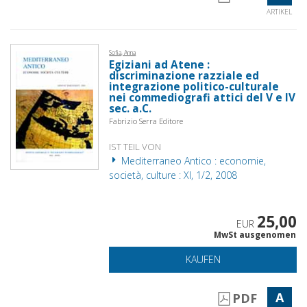
ARTIKEL
Sofia, Anna
Egiziani ad Atene :
discriminazione razziale ed
integrazione politico-culturale
nei commediografi attici del V e IV
sec. a.C.
Fabrizio Serra Editore
IST TEIL VON
Mediterraneo Antico : economie,
società, culture : XI, 1/2, 2008
25,00
EUR
MwSt ausgenomen
KAUFEN
A
PDF