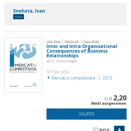
Snehota, Ivan
Autor
|
|
Cantù, Chiara
Snehota, Ivan
Fiocca, Renato
Inter and Intra Organisational
Consequences of Business
Relationships
2013 - Franco Angeli
IST TEIL VON
Mercati e competitività : 1, 2013
2,20
EUR
MwSt ausgenomen
KAUFEN
A
PDF