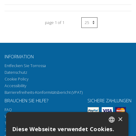
page 1 of 1
INFORMATION
Entfecken Sie Torrossa
Datenschutz
Cookie Policy
Accessibility
Barrierefreiheits-Konformitätsbericht (VPAT)
BRAUCHEN SIE HILFE?
SICHERE ZAHLUNGEN
FAQ
Wie öffnen Sie unsere Dokumente
×
Torrossa Reader
Diese Webseite verwendet Cookies.
Zugriffsmöglichkeiten
ITALIAN