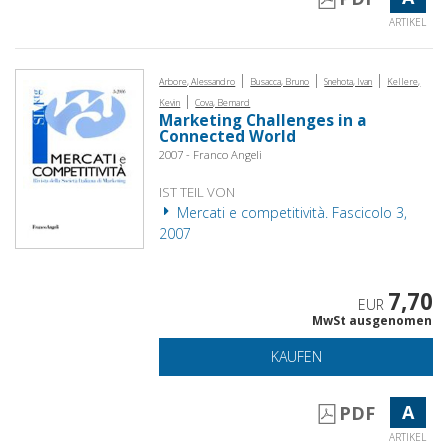
ARTIKEL
|
|
|
Arbore, Alessandro
Busacca, Bruno
Snehota, Ivan
Kellere,
|
Kevin
Cova, Bernard
Marketing Challenges in a
Connected World
2007 - Franco Angeli
IST TEIL VON
Mercati e competitività. Fascicolo 3,
2007
7,70
EUR
MwSt ausgenomen
KAUFEN
A
PDF
ARTIKEL