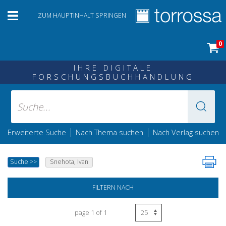
ZUM HAUPTINHALT SPRINGEN
0
IHRE DIGITALE
FORSCHUNGSBUCHHANDLUNG
|
|
Erweiterte Suche
Nach Thema suchen
Nach Verlag suchen
Suche
>>
Snehota, Ivan
FILTERN NACH
page 1 of 1