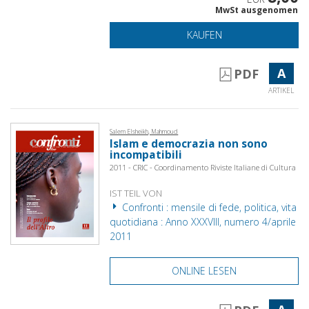
MwSt ausgenomen
KAUFEN
A
PDF
ARTIKEL
Salem Elsheikh, Mahmoud
Islam e democrazia non sono
incompatibili
2011 - CRIC - Coordinamento Riviste Italiane di Cultura
IST TEIL VON
Confronti : mensile di fede, politica, vita
quotidiana : Anno XXXVIII, numero 4/aprile
2011
ONLINE LESEN