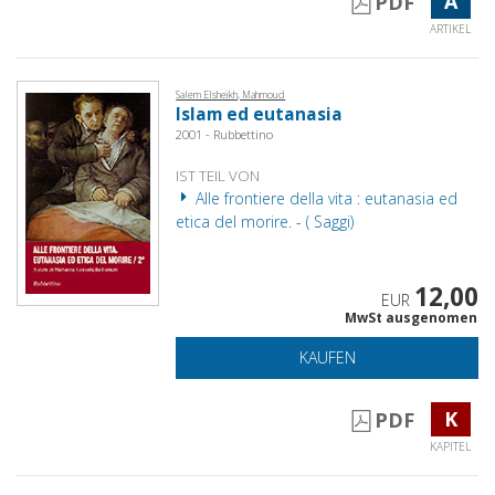
A
PDF
ARTIKEL
Salem Elsheikh, Mahmoud
Islam ed eutanasia
2001 - Rubbettino
IST TEIL VON
Alle frontiere della vita : eutanasia ed
etica del morire. - ( Saggi)
12,00
EUR
MwSt ausgenomen
KAUFEN
K
PDF
KAPITEL