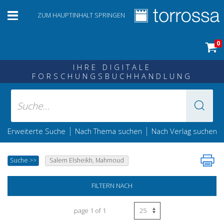
ZUM HAUPTINHALT SPRINGEN
0
IHRE DIGITALE
FORSCHUNGSBUCHHANDLUNG
|
|
Erweiterte Suche
Nach Thema suchen
Nach Verlag suchen
Suche
>>
Salem Elsheikh, Mahmoud
FILTERN NACH
page 1 of 1