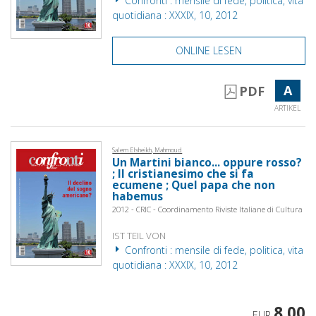
Confronti : mensile di fede, politica, vita
quotidiana : XXXIX, 10, 2012
ONLINE LESEN
A
PDF
ARTIKEL
Salem Elsheikh, Mahmoud
Un Martini bianco... oppure rosso?
; Il cristianesimo che si fa
ecumene ; Quel papa che non
habemus
2012 - CRIC - Coordinamento Riviste Italiane di Cultura
IST TEIL VON
Confronti : mensile di fede, politica, vita
quotidiana : XXXIX, 10, 2012
8,00
EUR