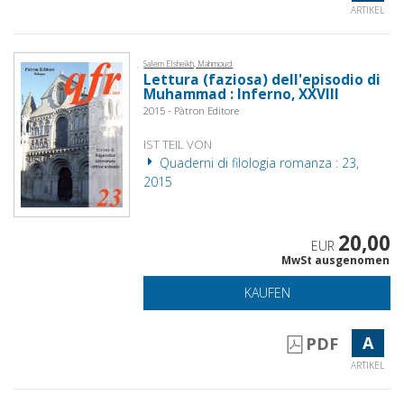
ARTIKEL
Salem Elsheikh, Mahmoud
Lettura (faziosa) dell'episodio di
Muhammad : Inferno, XXVIII
2015 - Pàtron Editore
IST TEIL VON
Quaderni di filologia romanza : 23,
2015
20,00
EUR
MwSt ausgenomen
KAUFEN
A
PDF
ARTIKEL