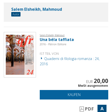
Salem Elsheikh, Mahmoud
Autor
Salem Elsheikh, Mahmoud
Una béla taffiata
2016 - Pàtron Editore
IST TEIL VON
Quaderni di filologia romanza : 24,
2016
20,00
EUR
MwSt ausgenomen
KAUFEN
A
PDF