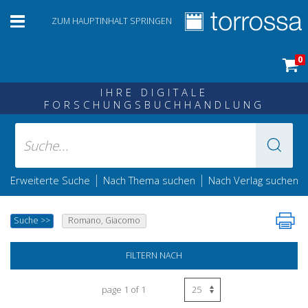
ZUM HAUPTINHALT SPRINGEN
0
IHRE DIGITALE
FORSCHUNGSBUCHHANDLUNG
|
|
Erweiterte Suche
Nach Thema suchen
Nach Verlag suchen
Suche
>>
Romano, Giacomo
FILTERN NACH
page 1 of 1