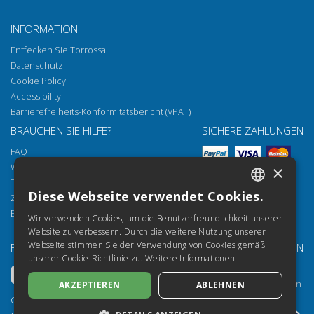
INFORMATION
Entfecken Sie Torrossa
Datenschutz
Cookie Policy
Accessibility
Barrierefreiheits-Konformitätsbericht (VPAT)
BRAUCHEN SIE HILFE?
SICHERE ZAHLUNGEN
FAQ
Wie öffnen Sie unsere Dokumente
×
Torrossa Reader
Diese Webseite verwendet Cookies.
Zugriffsmöglichkeiten
ITALIAN
Email:
helpdesk@torrossa.com
Wir verwenden Cookies, um die Benutzerfreundlichkeit unserer
SPANISH
Tel:
+39 055 5018800
Website zu verbessern. Durch die weitere Nutzung unserer
Webseite stimmen Sie der Verwendung von Cookies gemäß
FOLGEN SIE UNS
UNSERE RESSOURCEN
FRENCH
unserer Cookie-Richtlinie zu.
Weitere Informationen
Torrossa Info
ENGLISH
Torrossa für Institutionen
AKZEPTIEREN
ABLEHNEN
GERMAN
Torrossa Open
Copyright 2000-2026