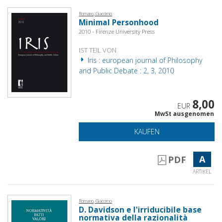
Romano, Giacomo
Minimal Personhood
2010 - Firenze University Press
IST TEIL VON
Iris : european journal of Philosophy
and Public Debate : 2, 3, 2010
8,00
EUR
MwSt ausgenomen
KAUFEN
A
PDF
ARTIKEL
Romano, Giacomo
D. Davidson e l'irriducibile base
normativa della razionalità