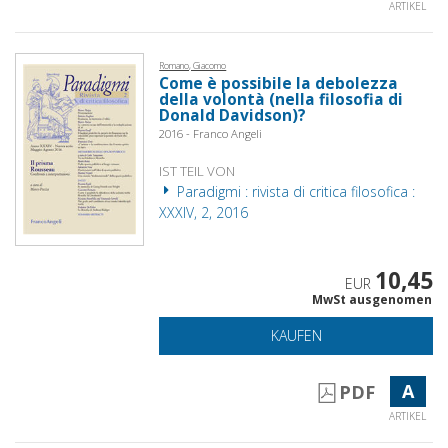
ARTIKEL
Romano, Giacomo
Come è possibile la debolezza
della volontà (nella filosofia di
Donald Davidson)?
2016 - Franco Angeli
IST TEIL VON
Paradigmi : rivista di critica filosofica :
XXXIV, 2, 2016
10,45
EUR
MwSt ausgenomen
KAUFEN
A
PDF
ARTIKEL