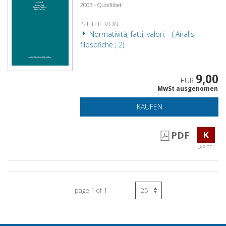
2003 - Quodlibet
IST TEIL VON
Normatività, fatti, valori. - ( Analisi
filosofiche ; 2)
9,00
EUR
MwSt ausgenomen
KAUFEN
K
PDF
KAPITEL
page 1 of 1