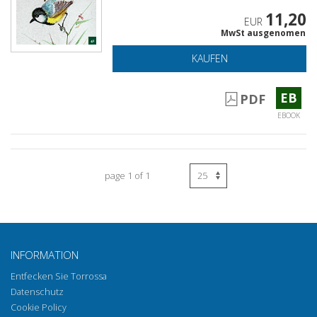
11,20
EUR
MwSt ausgenomen
KAUFEN
EB
PDF
EBOOK
page 1 of 1
INFORMATION
Entfecken Sie Torrossa
Datenschutz
Cookie Policy