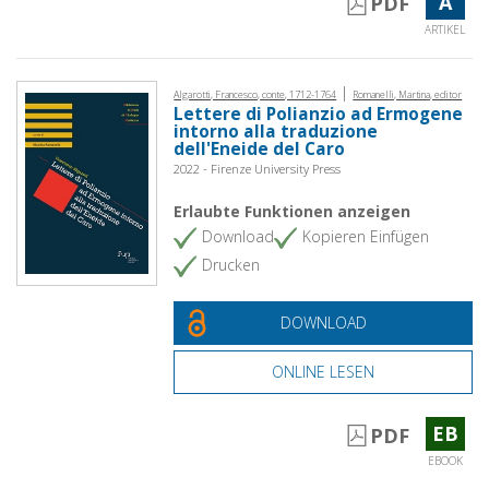
A
PDF
ARTIKEL
|
Algarotti, Francesco, conte, 1712-1764
Romanelli, Martina, editor
Lettere di Polianzio ad Ermogene
intorno alla traduzione
dell'Eneide del Caro
2022 - Firenze University Press
Erlaubte Funktionen anzeigen
Download
Kopieren Einfügen
Drucken
DOWNLOAD
ONLINE LESEN
EB
PDF
EBOOK