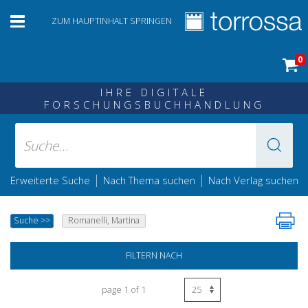
ZUM HAUPTINHALT SPRINGEN
0
IHRE DIGITALE
FORSCHUNGSBUCHHANDLUNG
|
|
Erweiterte Suche
Nach Thema suchen
Nach Verlag suchen
Suche
>>
Romanelli, Martina
FILTERN NACH
page 1 of 1