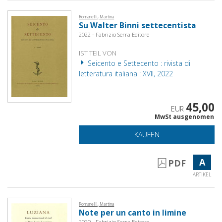
Romanelli, Martina
Su Walter Binni settecentista
2022 - Fabrizio Serra Editore
IST TEIL VON
Seicento e Settecento : rivista di
letteratura italiana : XVII, 2022
45,00
EUR
MwSt ausgenomen
KAUFEN
A
PDF
ARTIKEL
Romanelli, Martina
Note per un canto in limine
2020 - Fabrizio Serra Editore