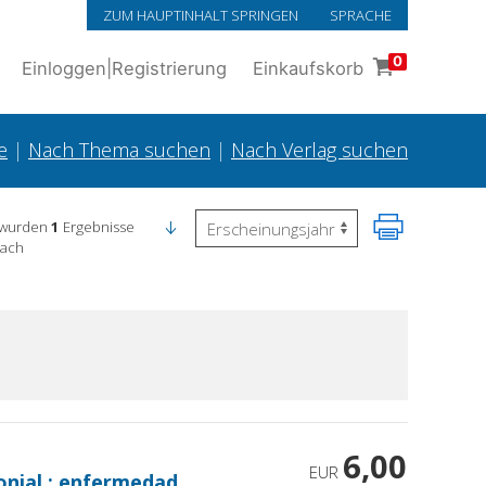
ZUM HAUPTINHALT SPRINGEN
SPRACHE
0
Einloggen
|
Registrierung
Einkaufskorb
e
|
Nach Thema suchen
|
Nach Verlag suchen
 wurden
1
Ergebnisse
nach
6,00
EUR
onial : enfermedad,