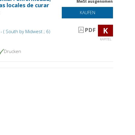
MwSt ausgenomen
as locales de curar
t
KAUFEN
K
PDF
 ( South by Midwest ; 6)
KAPITEL
Drucken