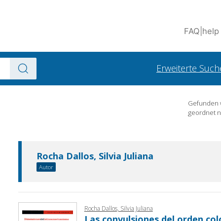
FAQ
|
help
Erweiterte Such
Gefunden
geordnet 
Rocha Dallos, Silvia Juliana
Autor
Rocha Dallos, Silvia Juliana
Las convulsiones del orden col