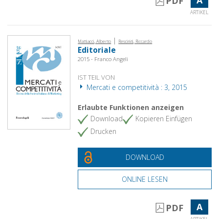
PDF
ARTIKEL
|
Mattiacci, Alberto
Resciniti, Riccardo
Editoriale
2015 - Franco Angeli
IST TEIL VON
Mercati e competitività : 3, 2015
Erlaubte Funktionen anzeigen
Download
Kopieren Einfügen
Drucken
DOWNLOAD
ONLINE LESEN
A
PDF