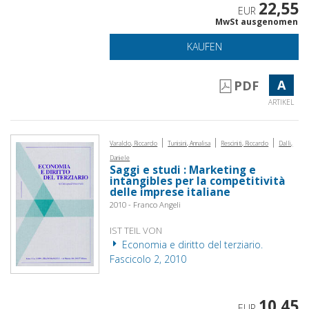
22,55
EUR
MwSt ausgenomen
KAUFEN
A
PDF
ARTIKEL
|
|
|
Varaldo, Riccardo
Tunisini, Annalisa
Resciniti, Riccardo
Dalli,
Daniele
Saggi e studi : Marketing e
intangibles per la competitività
delle imprese italiane
2010 - Franco Angeli
IST TEIL VON
Economia e diritto del terziario.
Fascicolo 2, 2010
10,45
EUR