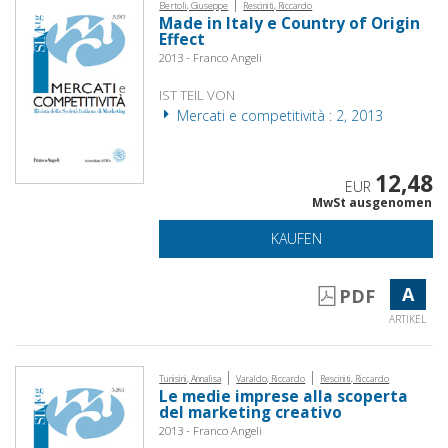
|
Bertoli, Giuseppe
Resciniti, Riccardo
Made in Italy e Country of Origin
Effect
2013 - Franco Angeli
IST TEIL VON
Mercati e competitività : 2, 2013
12,48
EUR
MwSt ausgenomen
KAUFEN
A
PDF
ARTIKEL
|
|
Tunisini, Annalisa
Varaldo, Riccardo
Resciniti, Riccardo
Le medie imprese alla scoperta
del marketing creativo
2013 - Franco Angeli