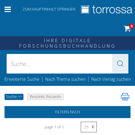
ZUM HAUPTINHALT SPRINGEN
0
IHRE DIGITALE
FORSCHUNGSBUCHHANDLUNG
|
|
Erweiterte Suche
Nach Thema suchen
Nach Verlag suchen
Suche
>>
Resciniti, Riccardo
FILTERN NACH
page 1 of 1