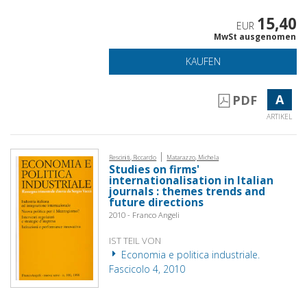
15,40
EUR
MwSt ausgenomen
KAUFEN
A
PDF
ARTIKEL
|
Resciniti, Riccardo
Matarazzo, Michela
Studies on firms'
internationalisation in Italian
journals : themes trends and
future directions
2010 - Franco Angeli
IST TEIL VON
Economia e politica industriale.
Fascicolo 4, 2010