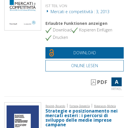
IST TEIL VON
Mercati e competitività : 3, 2013
Erlaubte Funktionen anzeigen
Download
Kopieren Einfügen
Drucken
DOWNLOAD
ONLINE LESEN
A
PDF
ARTIKEL
|
|
Resciniti, Riccardo
Fortuna, Donatella
Matarazzo, Michela
Strategie e posizionamento nei
mercati esteri : i percorsi di
sviluppo delle medie imprese
campane