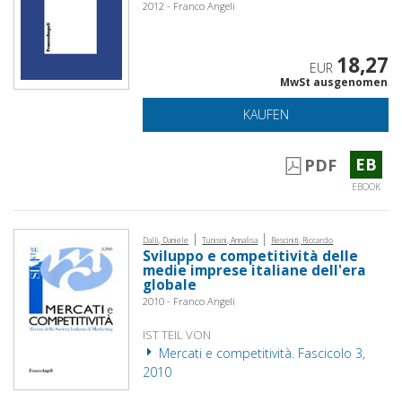
2012 - Franco Angeli
18,27
EUR
MwSt ausgenomen
KAUFEN
EB
PDF
EBOOK
|
|
Dalli, Daniele
Tunisini, Annalisa
Resciniti, Riccardo
Sviluppo e competitività delle
medie imprese italiane dell'era
globale
2010 - Franco Angeli
IST TEIL VON
Mercati e competitività. Fascicolo 3,
2010