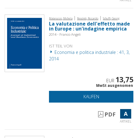
ARTIKEL
|
|
Matarazzo, Michela
Resciniti, Riccardo
Schufft, Georg
La valutazione dell'effetto made
in Europe : un'indagine empirica
2014 - Franco Angeli
IST TEIL VON
Economia e politica industriale : 41, 3,
2014
13,75
EUR
MwSt ausgenomen
KAUFEN
A
PDF
ARTIKEL