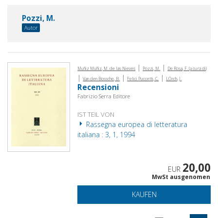
Pozzi, M.
Autor
|
|
Muñiz Muñiz, M. de las Nieves
Pozzi, M.
De Rosa, F. (a cura di)
|
|
|
Van den Bossche, B.
Felici Puccetti, C.
LOrch, J.
Recensioni
Fabrizio Serra Editore
IST TEIL VON
Rassegna europea di letteratura
italiana : 3, 1, 1994
20,00
EUR
MwSt ausgenomen
KAUFEN