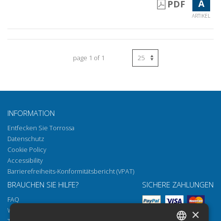
A
PDF
ARTIKEL
page 1 of 1
INFORMATION
Entfecken Sie Torrossa
Datenschutz
Cookie Policy
Accessibility
Barrierefreiheits-Konformitätsbericht (VPAT)
BRAUCHEN SIE HILFE?
SICHERE ZAHLUNGEN
FAQ
Wie öffnen Sie unsere Dokumente
×