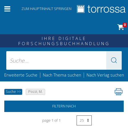
ZUM HAUPTINHALT SPRINGEN
0
IHRE DIGITALE
FORSCHUNGSBUCHHANDLUNG
|
|
Erweiterte Suche
Nach Thema suchen
Nach Verlag suchen
Suche
>>
Pozzi, M.
FILTERN NACH
page 1 of 1