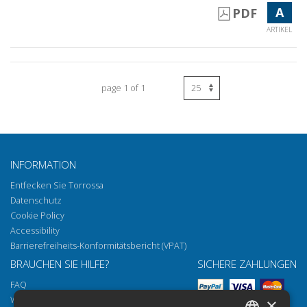
A
PDF
ARTIKEL
page 1 of 1
INFORMATION
Entfecken Sie Torrossa
Datenschutz
Cookie Policy
Accessibility
Barrierefreiheits-Konformitätsbericht (VPAT)
BRAUCHEN SIE HILFE?
SICHERE ZAHLUNGEN
FAQ
Wie öffnen Sie unsere Dokumente
×