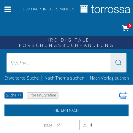
ZUM HAUPTINHALT SPRINGEN
0
IHRE DIGITALE
FORSCHUNGSBUCHHANDLUNG
|
|
Erweiterte Suche
Nach Thema suchen
Nach Verlag suchen
Suche
>>
Poesini, Stefani
FILTERN NACH
page 1 of 1