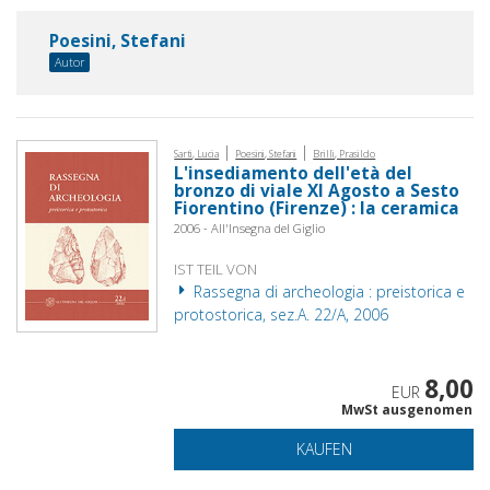
Poesini, Stefani
Autor
|
|
Sarti, Lucia
Poesini, Stefani
Brilli, Prasildo
L'insediamento dell'età del
bronzo di viale XI Agosto a Sesto
Fiorentino (Firenze) : la ceramica
2006 - All'Insegna del Giglio
IST TEIL VON
Rassegna di archeologia : preistorica e
protostorica, sez.A. 22/A, 2006
8,00
EUR
MwSt ausgenomen
KAUFEN