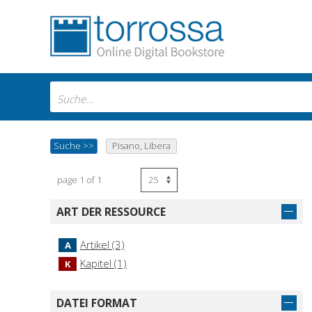
Suche
>>
Pisano, Libera
page 1 of 1
ART DER RESSOURCE
Artikel (3)
A
Kapitel (1)
K
DATEI FORMAT