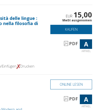
15,00
EUR
sità delle lingue :
MwSt ausgenomen
 nella filosofia di
KAUFEN
A
PDF
ARTIKEL
n/Einfügen
Drucken
ONLINE LESEN
A
PDF
ARTIKEL
in Modern and