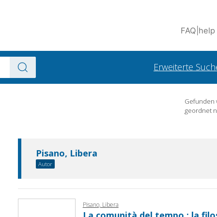
FAQ
|
help
Erweiterte Such
Gefunden
geordnet 
Pisano, Libera
Autor
Pisano, Libera
La comunità del tempo : la filoso