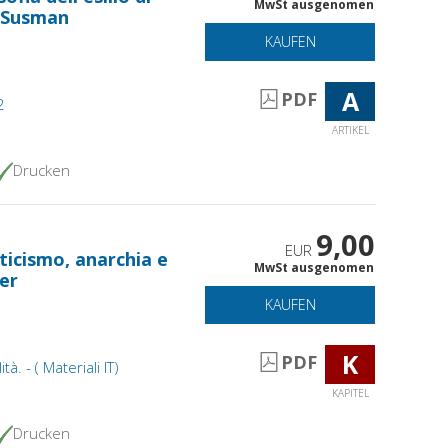
MwSt ausgenomen
 Susman
KAUFEN
A
PDF
2
ARTIKEL
Drucken
9,00
EUR
ticismo, anarchia e
MwSt ausgenomen
er
KAUFEN
K
PDF
à. - ( Materiali IT)
KAPITEL
Drucken