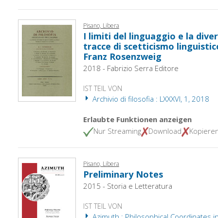
Pisano, Libera
I limiti del linguaggio e la diver
tracce di scetticismo linguistico
Franz Rosenzweig
2018 - Fabrizio Serra Editore
IST TEIL VON
Archivio di filosofia : LXXXVI, 1, 2018
Erlaubte Funktionen anzeigen
Nur Streaming
Download
Kopiere
Pisano, Libera
Preliminary Notes
2015 - Storia e Letteratura
IST TEIL VON
Azimuth : Philosophical Coordinates 