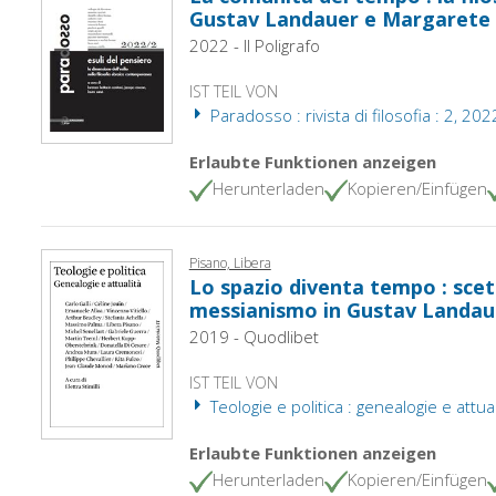
Gustav Landauer e Margarete
2022 - Il Poligrafo
IST TEIL VON
Paradosso : rivista di filosofia : 2, 202
Erlaubte Funktionen anzeigen
Herunterladen
Kopieren/Einfügen
Pisano, Libera
Lo spazio diventa tempo : scet
messia­nismo in Gustav Landau
2019 - Quodlibet
IST TEIL VON
Teologie e politica : genealogie e attualit
Erlaubte Funktionen anzeigen
Herunterladen
Kopieren/Einfügen