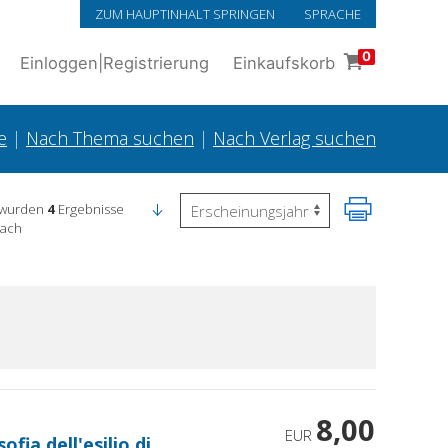
ZUM HAUPTINHALT SPRINGEN
SPRACHE
0
Einloggen
|
Registrierung
Einkaufskorb
e
|
Nach Thema suchen
|
Nach Verlag suchen
 wurden
4
Ergebnisse
nach
8,00
EUR
fia dell'esilio di