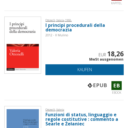
KAPITEL
Ottonelli, Valeria, 1968-
I principi procedurali della
democrazia
2012 - Il Mulino
18,26
EUR
MwSt ausgenomen
KAUFEN
EPUB
EB
EBOOK
Ottonelli, Valeria
Funzioni di status, linguaggio e
regole costitutive : commento a
Searle e Żełaniec