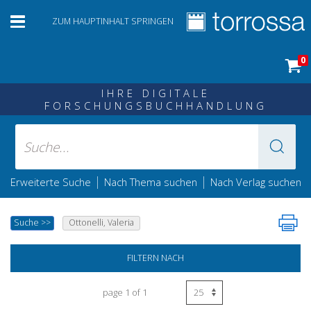
ZUM HAUPTINHALT SPRINGEN
0
IHRE DIGITALE
FORSCHUNGSBUCHHANDLUNG
|
|
Erweiterte Suche
Nach Thema suchen
Nach Verlag suchen
Suche
>>
Ottonelli, Valeria
FILTERN NACH
page 1 of 1