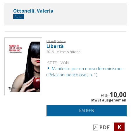
Ottonelli, Valeria
Autor
Ottonelli, Valeria
Libertà
2013 - Mimesis Edizioni
IST TEIL VON
Manifesto per un nuovo femminismo. -
( Relazioni pericolose ; n. 1)
10,00
EUR
MwSt ausgenomen
KAUFEN
K
PDF