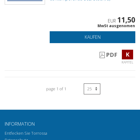
11,50
EUR
MwSt ausgenomen
KAUFEN
K
PDF
KAPITEL
page 1 of 1
INFORMATION
Entfecken Sie Torrossa