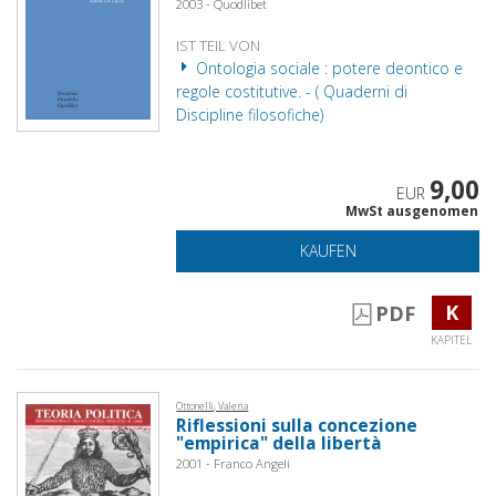
2003 - Quodlibet
IST TEIL VON
Ontologia sociale : potere deontico e
regole costitutive. - ( Quaderni di
Discipline filosofiche)
9,00
EUR
MwSt ausgenomen
KAUFEN
K
PDF
KAPITEL
Ottonelli, Valeria
Riflessioni sulla concezione
"empirica" della libertà
2001 - Franco Angeli