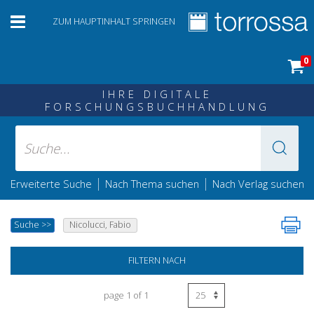
ZUM HAUPTINHALT SPRINGEN
0
IHRE DIGITALE
FORSCHUNGSBUCHHANDLUNG
|
|
Erweiterte Suche
Nach Thema suchen
Nach Verlag suchen
Suche
>>
Nicolucci, Fabio
FILTERN NACH
page 1 of 1