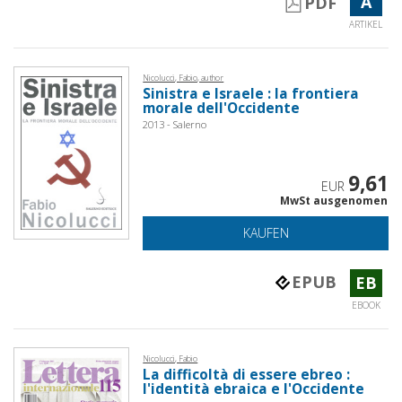
A
PDF
ARTIKEL
Nicolucci, Fabio, author
Sinistra e Israele : la frontiera
morale dell'Occidente
2013 - Salerno
9,61
EUR
MwSt ausgenomen
KAUFEN
EPUB
EB
EBOOK
Nicolucci, Fabio
La difficoltà di essere ebreo :
l'identità ebraica e l'Occidente