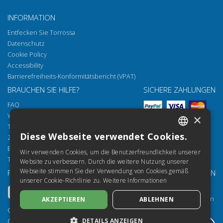
INFORMATION
Entfecken Sie Torrossa
Datenschutz
Cookie Policy
Accessibility
Barrierefreiheits-Konformitätsbericht (VPAT)
BRAUCHEN SIE HILFE?
SICHERE ZAHLUNGEN
FAQ
Wie öffnen Sie unsere Dokumente
×
Torrossa Reader
Diese Webseite verwendet Cookies.
Zugriffsmöglichkeiten
ITALIAN
Email:
helpdesk@torrossa.com
Wir verwenden Cookies, um die Benutzerfreundlichkeit unserer
SPANISH
Tel:
+39 055 5018800
Website zu verbessern. Durch die weitere Nutzung unserer
Webseite stimmen Sie der Verwendung von Cookies gemäß
FOLGEN SIE UNS
UNSERE RESSOURCEN
FRENCH
unserer Cookie-Richtlinie zu.
Weitere Informationen
Torrossa Info
ENGLISH
Torrossa für Institutionen
AKZEPTIEREN
ABLEHNEN
GERMAN
Torrossa Open
Copyright 2000-2026
Library Services
DETAILS ANZEIGEN
Casalini Libri