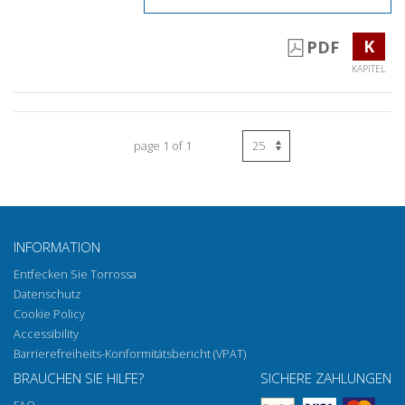
K
PDF
KAPITEL
page 1 of 1
INFORMATION
Entfecken Sie Torrossa
Datenschutz
Cookie Policy
Accessibility
Barrierefreiheits-Konformitätsbericht (VPAT)
BRAUCHEN SIE HILFE?
SICHERE ZAHLUNGEN