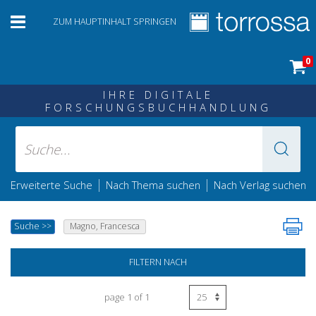
ZUM HAUPTINHALT SPRINGEN
0
IHRE DIGITALE
FORSCHUNGSBUCHHANDLUNG
|
|
Erweiterte Suche
Nach Thema suchen
Nach Verlag suchen
Suche
>>
Magno, Francesca
FILTERN NACH
page 1 of 1