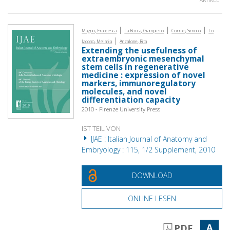
|
|
|
Magno, Francesca
La Rocca, Giampiero
Corrao, Simona
Lo
|
Iacono, Melania
Anzalone, Rita
Extending the usefulness of
extraembryonic mesenchymal
stem cells in regenerative
medicine : expression of novel
markers, immunoregulatory
molecules, and novel
differentiation capacity
2010 - Firenze University Press
IST TEIL VON
IJAE : Italian Journal of Anatomy and
Embryology : 115, 1/2 Supplement, 2010
DOWNLOAD
ONLINE LESEN
A
PDF