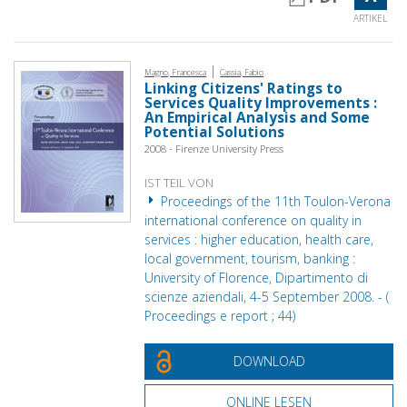
ARTIKEL
|
Magno, Francesca
Cassia, Fabio
Linking Citizens' Ratings to
Services Quality Improvements :
An Empirical Analysis and Some
Potential Solutions
2008 - Firenze University Press
IST TEIL VON
Proceedings of the 11th Toulon-Verona
international conference on quality in
services : higher education, health care,
local government, tourism, banking :
University of Florence, Dipartimento di
scienze aziendali, 4-5 September 2008. - (
Proceedings e report ; 44)
DOWNLOAD
ONLINE LESEN