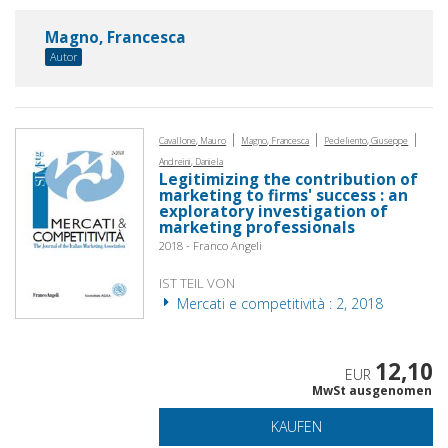
Magno, Francesca
Autor
|
|
|
Cavallone, Mauro
Magno, Francesca
Pedeliento, Giuseppe
Andreini, Daniela
Legitimizing the contribution of
marketing to firms' success : an
exploratory investigation of
marketing professionals
2018 - Franco Angeli
IST TEIL VON
Mercati e competitività : 2, 2018
12,10
EUR
MwSt ausgenomen
KAUFEN