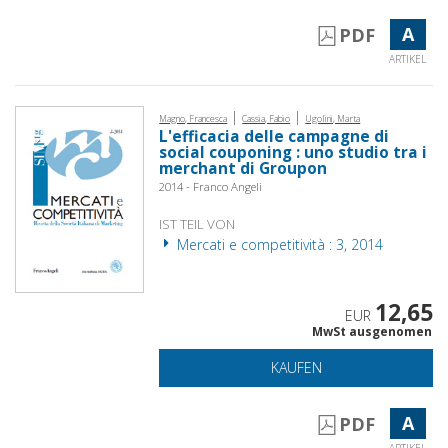
A
PDF
ARTIKEL
|
|
Magno, Francesca
Cassia, Fabio
Ugolini, Marta
L'efficacia delle campagne di
social couponing : uno studio tra i
merchant di Groupon
2014 - Franco Angeli
IST TEIL VON
Mercati e competitività : 3, 2014
12,65
EUR
MwSt ausgenomen
KAUFEN
A
PDF
ARTIKEL