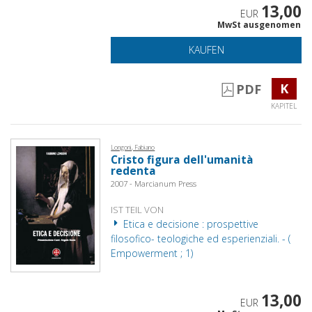
13,00
EUR
MwSt ausgenomen
KAUFEN
K
PDF
KAPITEL
Longoni, Fabiano
Cristo figura dell'umanità
redenta
2007 - Marcianum Press
IST TEIL VON
Etica e decisione : prospettive
filosofico- teologiche ed esperienziali. - (
Empowerment ; 1)
13,00
EUR