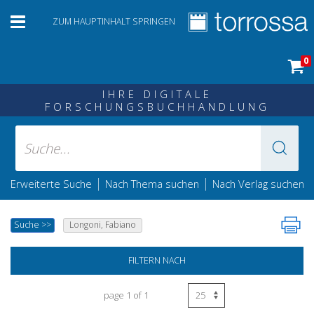
ZUM HAUPTINHALT SPRINGEN
0
IHRE DIGITALE
FORSCHUNGSBUCHHANDLUNG
|
|
Erweiterte Suche
Nach Thema suchen
Nach Verlag suchen
Suche
>>
Longoni, Fabiano
FILTERN NACH
page 1 of 1