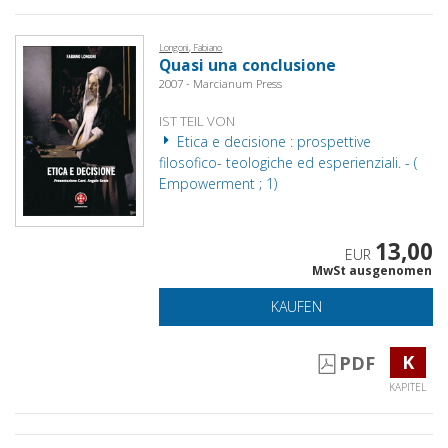
Longoni, Fabiano
Quasi una conclusione
2007 - Marcianum Press
IST TEIL VON
Etica e decisione : prospettive
filosofico- teologiche ed esperienziali. - (
Empowerment ; 1)
13,00
EUR
MwSt ausgenomen
KAUFEN
K
PDF
KAPITEL