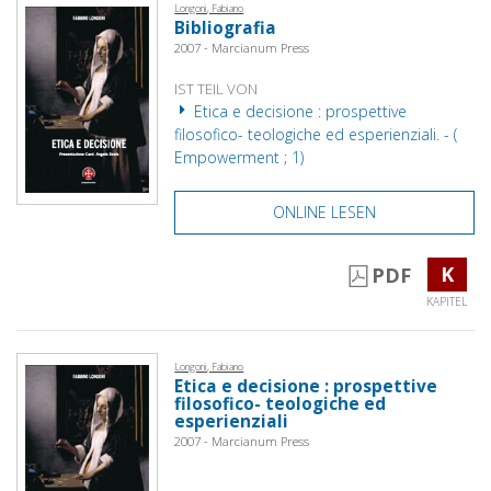
Longoni, Fabiano
Bibliografia
2007 - Marcianum Press
IST TEIL VON
Etica e decisione : prospettive
filosofico- teologiche ed esperienziali. - (
Empowerment ; 1)
ONLINE LESEN
K
PDF
KAPITEL
Longoni, Fabiano
Etica e decisione : prospettive
filosofico- teologiche ed
esperienziali
2007 - Marcianum Press