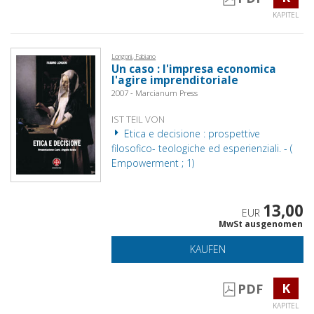
KAPITEL
Longoni, Fabiano
Un caso : l'impresa economica
l'agire imprenditoriale
2007 - Marcianum Press
IST TEIL VON
Etica e decisione : prospettive
filosofico- teologiche ed esperienziali. - (
Empowerment ; 1)
13,00
EUR
MwSt ausgenomen
KAUFEN
K
PDF
KAPITEL