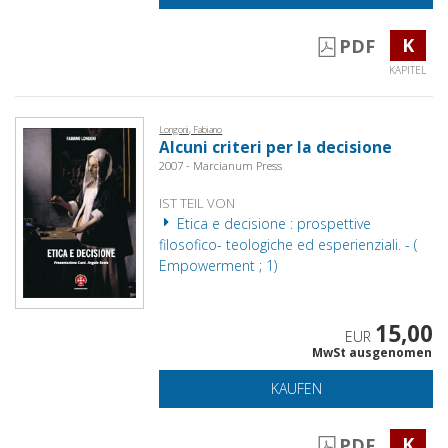
K
PDF
KAPITEL
Longoni, Fabiano
Alcuni criteri per la decisione
2007 - Marcianum Press
IST TEIL VON
Etica e decisione : prospettive
filosofico- teologiche ed esperienziali. - (
Empowerment ; 1)
15,00
EUR
MwSt ausgenomen
KAUFEN
K
PDF