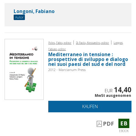
Longoni, Fabiano
Autor
|
|
Poles, Fabio, editor
Di Paolo, Alessandro, editor
Longoni,
Fabiano, editor
Mediterraneo in tensione :
prospettive di sviluppo e dialogo
nei suoi paesi del sud e del nord
2012 - Marcianum Press
14,40
EUR
MwSt ausgenomen
KAUFEN
EB
PDF
EBOOK