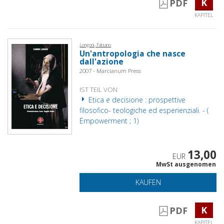
K
PDF
KAPITEL
Longoni, Fabiano
Un'antropologia che nasce
dall'azione
2007 - Marcianum Press
IST TEIL VON
Etica e decisione : prospettive
filosofico- teologiche ed esperienziali. - (
Empowerment ; 1)
13,00
EUR
MwSt ausgenomen
KAUFEN
K
PDF
KAPITEL