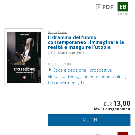
EB
PDF
EBOOK
Longoni, Fabiano
Il dramma dell'uomo
contemporaneo : immaginare la
realtà e inseguire l'utopia
2007 - Marcianum Press
IST TEIL VON
Etica e decisione : prospettive
filosofico- teologiche ed esperienziali. - (
Empowerment ; 1)
13,00
EUR
MwSt ausgenomen
KAUFEN