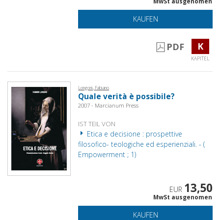
MwSt ausgenomen
KAUFEN
K
PDF
KAPITEL
Longoni, Fabiano
Quale verità è possibile?
2007 - Marcianum Press
IST TEIL VON
Etica e decisione : prospettive
filosofico- teologiche ed esperienziali. - (
Empowerment ; 1)
13,50
EUR
MwSt ausgenomen
KAUFEN