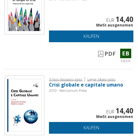
14,40
EUR
MwSt ausgenomen
KAUFEN
EB
PDF
EBOOK
|
Di Paolo, Alessandro, editor
Longoni, Fabiano, editor
Crisi globale e capitale umano
2010 - Marcianum Press
14,40
EUR
MwSt ausgenomen
KAUFEN