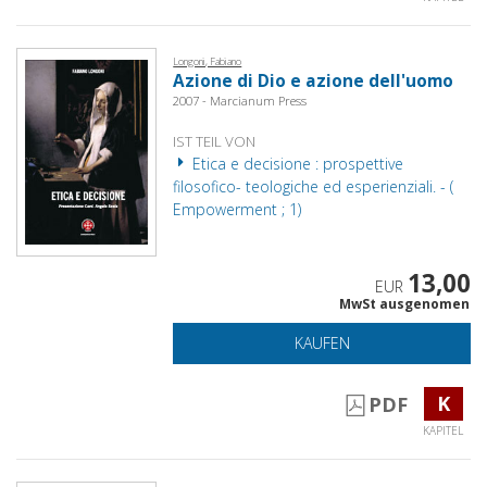
Longoni, Fabiano
Azione di Dio e azione dell'uomo
2007 - Marcianum Press
IST TEIL VON
Etica e decisione : prospettive
filosofico- teologiche ed esperienziali. - (
Empowerment ; 1)
13,00
EUR
MwSt ausgenomen
KAUFEN
K
PDF
KAPITEL