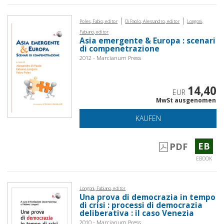
|
|
Poles, Fabio, editor
Di Paolo, Alessandro, editor
Longoni,
Fabiano, editor
Asia emergente & Europa : scenari
di compenetrazione
2012 - Marcianum Press
14,40
EUR
MwSt ausgenomen
KAUFEN
EB
PDF
EBOOK
Longoni, Fabiano, editor
Una prova di democrazia in tempo
di crisi : processi di democrazia
deliberativa : il caso Venezia
2010 - Marcianum Press