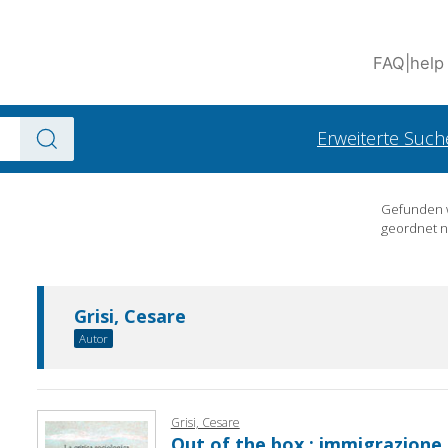
FAQ
|
help
Erweiterte Such
Gefunden
geordnet 
Grisi, Cesare
Autor
Grisi, Cesare
Out of the box : immigrazione 