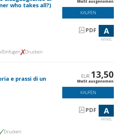
MwSt ausgenomen
ner who takes all?)
KAUFEN
A
PDF
ARTIKEL
n/Einfügen
Drucken
13,50
EUR
ria e prassi di un
MwSt ausgenomen
KAUFEN
A
PDF
ARTIKEL
Drucken