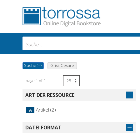
Suche
>>
Grisi, Cesare
page 1 of 1
ART DER RESSOURCE
Artikel (2)
A
DATEI FORMAT