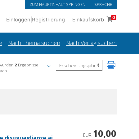
ZUM HAUPTINHALT SPRINGEN
SPRACHE
0
Einloggen
|
Registrierung
Einkaufskorb
e
|
Nach Thema suchen
|
Nach Verlag suchen
 wurden
2
Ergebnisse
nach
10,00
EUR
e disuguaglianze ai