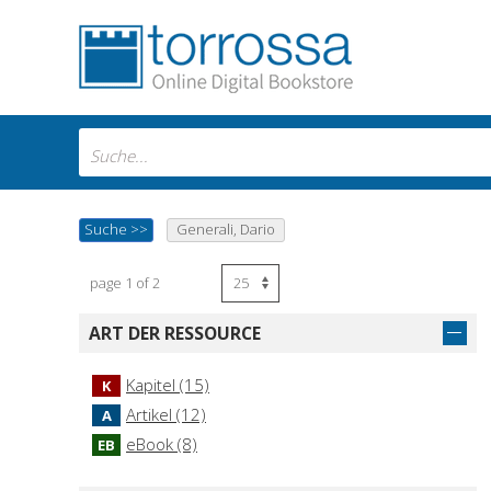
Suche
>>
Generali, Dario
page 1 of 2
ART DER RESSOURCE
Kapitel (15)
K
Artikel (12)
A
eBook (8)
EB