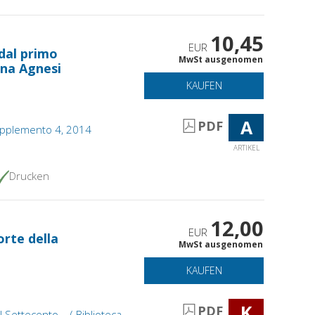
10,45
EUR
 dal primo
MwSt ausgenomen
ana Agnesi
KAUFEN
A
PDF
, supplemento 4, 2014
ARTIKEL
Drucken
12,00
EUR
orte della
MwSt ausgenomen
KAUFEN
K
PDF
l Settecento. - ( Biblioteca