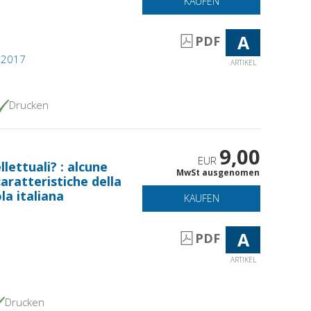
KAUFEN
A
PDF
4, 2017
ARTIKEL
Drucken
9,00
EUR
llettuali? : alcune
MwSt ausgenomen
aratteristiche della
la italiana
KAUFEN
A
PDF
ARTIKEL
Drucken