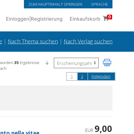
ZUM HAUPTINHALT SPRINGEN
SPRACHE
0
Einloggen
|
Registrierung
Einkaufskorb
e
|
Nach Thema suchen
|
Nach Verlag suchen
 wurden
35
Ergebnisse
nach
1
2
Folgenden
9,00
EUR
ento nella vitae