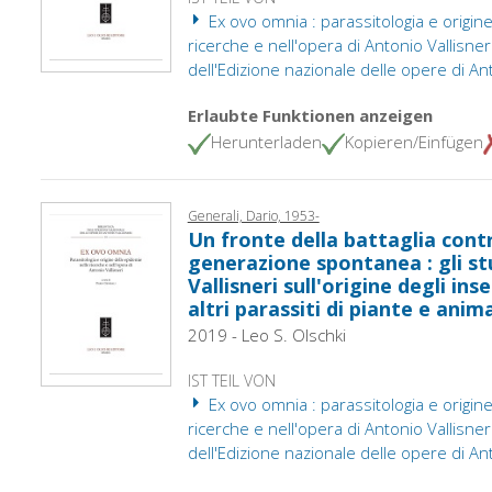
Ex ovo omnia : parassitologia e origin
ricerche e nell'opera di Antonio Vallisneri.
dell'Edizione nazionale delle opere di Ant
Erlaubte Funktionen anzeigen
Herunterladen
Kopieren/Einfügen
Generali, Dario, 1953-
Un fronte della battaglia contr
generazione spontanea : gli st
Vallisneri sull'origine degli inse
altri parassiti di piante e anima
2019 - Leo S. Olschki
IST TEIL VON
Ex ovo omnia : parassitologia e origin
ricerche e nell'opera di Antonio Vallisneri.
dell'Edizione nazionale delle opere di Ant