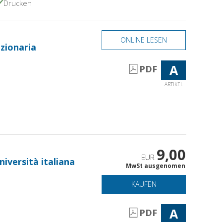
Drucken
ONLINE LESEN
uzionaria
A
PDF
ARTIKEL
9,00
EUR
niversità italiana
MwSt ausgenomen
KAUFEN
A
PDF