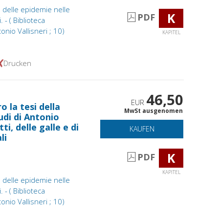
e delle epidemie nelle
K
PDF
 - ( Biblioteca
onio Vallisneri ; 10)
KAPITEL
Drucken
46,50
EUR
o la tesi della
MwSt ausgenomen
udi di Antonio
tti, delle galle e di
KAUFEN
li
K
PDF
KAPITEL
e delle epidemie nelle
 - ( Biblioteca
onio Vallisneri ; 10)