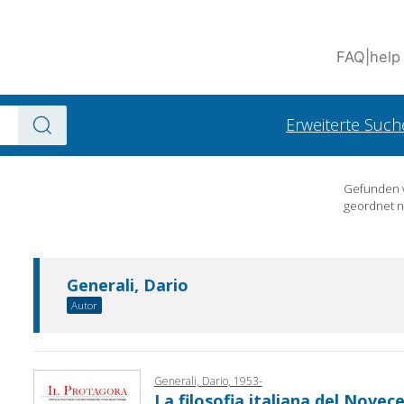
FAQ
|
help
Erweiterte Such
Gefunden
geordnet 
Generali, Dario
Autor
Generali, Dario, 1953-
La filosofia italiana del Novec