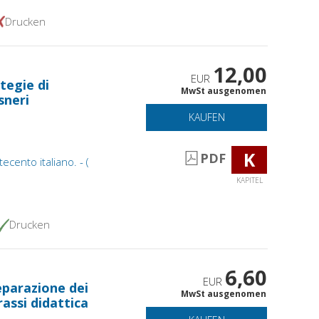
Drucken
12,00
EUR
ategie di
MwSt ausgenomen
sneri
KAUFEN
K
PDF
tecento italiano. - (
KAPITEL
Drucken
6,60
EUR
separazione dei
MwSt ausgenomen
assi didattica