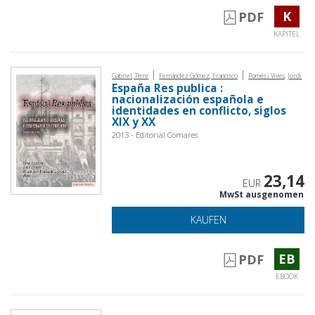
K
PDF
KAPITEL
|
|
Gabriel, Pere
Fernández Gómez, Francisco
Pomés i Vives, Jordi
España Res publica :
nacionalización española e
identidades en conflicto, siglos
XIX y XX
2013 - Editorial Comares
23,14
EUR
MwSt ausgenomen
KAUFEN
EB
PDF
EBOOK