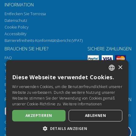
INFORMATION
Entfecken Sie Torrossa
Datenschutz
Cookie Policy
Accessibility
Barrierefreiheits-Konformitätsbericht (VPAT)
BRAUCHEN SIE HILFE?
SICHERE ZAHLUNGEN
FAQ
Wie öffnen Sie unsere Dokumente
×
Torrossa Reader
Diese Webseite verwendet Cookies.
Zugriffsmöglichkeiten
ITALIAN
Email:
helpdesk@torrossa.com
Wir verwenden Cookies, um die Benutzerfreundlichkeit unserer
SPANISH
Tel:
+39 055 5018800
Website zu verbessern. Durch die weitere Nutzung unserer
Webseite stimmen Sie der Verwendung von Cookies gemäß
FOLGEN SIE UNS
UNSERE RESSOURCEN
FRENCH
unserer Cookie-Richtlinie zu.
Weitere Informationen
Torrossa Info
ENGLISH
Torrossa für Institutionen
AKZEPTIEREN
ABLEHNEN
GERMAN
Torrossa Open
Copyright 2000-2026
Library Services
DETAILS ANZEIGEN
Casalini Libri
Publisher Services
P.IVA IT03106600483