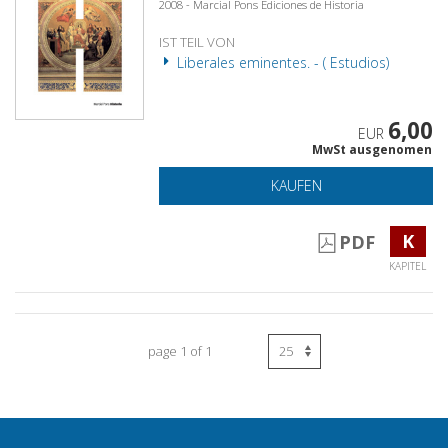
2008 - Marcial Pons Ediciones de Historia
IST TEIL VON
Liberales eminentes. - ( Estudios)
6,00
EUR
MwSt ausgenomen
KAUFEN
K
PDF
KAPITEL
page 1 of 1