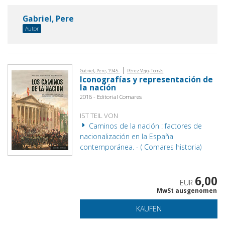
Gabriel, Pere
Autor
|
Gabriel, Pere, 1945-
Pérez Vejo, Tomás
Iconografías y representación de
la nación
2016 - Editorial Comares
IST TEIL VON
Caminos de la nación : factores de
nacionalización en la España
contemporánea. - ( Comares historia)
6,00
EUR
MwSt ausgenomen
KAUFEN