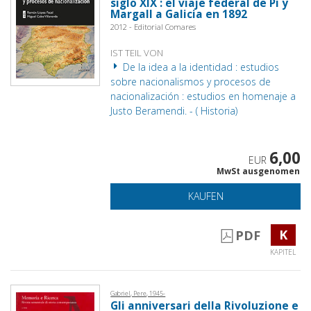
siglo XIX : el viaje federal de Pi y
Margall a Galicia en 1892
2012 - Editorial Comares
IST TEIL VON
De la idea a la identidad : estudios
sobre nacionalismos y procesos de
nacionalización : estudios en homenaje a
Justo Beramendi. - ( Historia)
6,00
EUR
MwSt ausgenomen
KAUFEN
K
PDF
KAPITEL
Gabriel, Pere, 1945-
Gli anniversari della Rivoluzione e