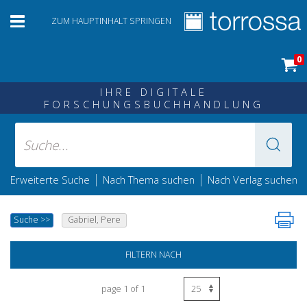
ZUM HAUPTINHALT SPRINGEN
0
IHRE DIGITALE
FORSCHUNGSBUCHHANDLUNG
|
|
Erweiterte Suche
Nach Thema suchen
Nach Verlag suchen
Suche
>>
Gabriel, Pere
FILTERN NACH
page 1 of 1