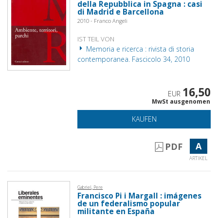
della Repubblica in Spagna : casi
di Madrid e Barcellona
2010 - Franco Angeli
IST TEIL VON
Memoria e ricerca : rivista di storia
contemporanea. Fascicolo 34, 2010
16,50
EUR
MwSt ausgenomen
KAUFEN
A
PDF
ARTIKEL
Gabriel, Pere
Francisco Pi i Margall : imágenes
de un federalismo popular
militante en España