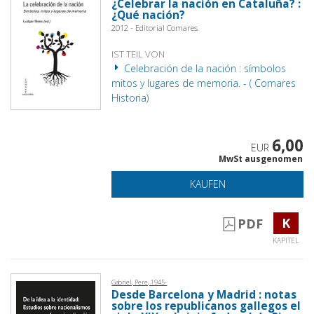
¿Celebrar la nación en Cataluña? :
¿Qué nación?
2012 - Editorial Comares
IST TEIL VON
Celebración de la nación : símbolos
mitos y lugares de memoria. - ( Comares
Historia)
6,00
EUR
MwSt ausgenomen
KAUFEN
K
PDF
KAPITEL
Gabriel, Pere, 1945-
Desde Barcelona y Madrid : notas
sobre los republicanos gallegos el