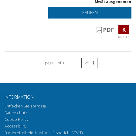
MwSt ausgenomen
KAUFEN
K
PDF
KAPITEL
page 1 of 1
INFORMATION
Entfecken Sie Torrossa
Datenschutz
Cookie Policy
Accessibility
Barrierefreiheits-Konformitätsbericht (VPAT)