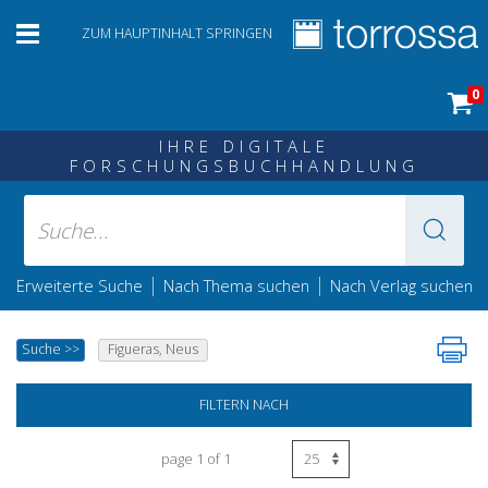
ZUM HAUPTINHALT SPRINGEN
0
IHRE DIGITALE
FORSCHUNGSBUCHHANDLUNG
|
|
Erweiterte Suche
Nach Thema suchen
Nach Verlag suchen
Suche
>>
Figueras, Neus
FILTERN NACH
page 1 of 1